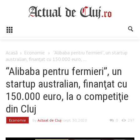
Acasă
Economie
“Alibaba pentru fermieri”, un startup
australian, finanţat cu 150.000 euro, ...
“Alibaba pentru fermieri”, un
startup australian, finanţat cu
150.000 euro, la o competiţie
din Cluj
Economie
by
Actual de Cluj
- sept. 30, 2020
0
297