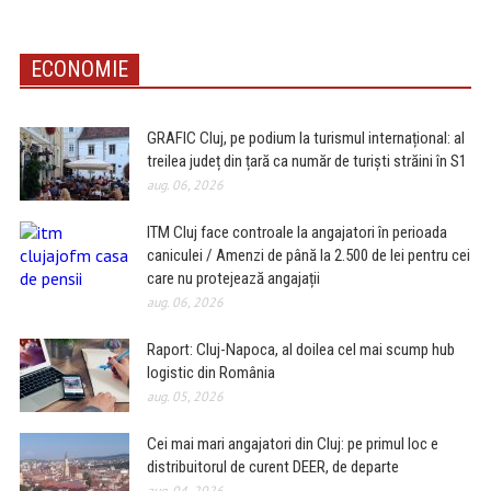
ECONOMIE
GRAFIC Cluj, pe podium la turismul internațional: al
treilea județ din țară ca număr de turiști străini în S1
aug. 06, 2026
ITM Cluj face controale la angajatori în perioada
caniculei / Amenzi de până la 2.500 de lei pentru cei
care nu protejează angajații
aug. 06, 2026
Raport: Cluj-Napoca, al doilea cel mai scump hub
logistic din România
aug. 05, 2026
Cei mai mari angajatori din Cluj: pe primul loc e
distribuitorul de curent DEER, de departe
aug. 04, 2026