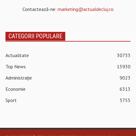
Contactează-ne:
marketing@actualdecluj.ro
CATEGORII POPULARE
Actualitate
30733
Top News
15930
Administrație
9023
Economie
6313
Sport
3755
© Copyright 2015 - 2026 - www.actualdecluj.ro.
Găzduire web de la