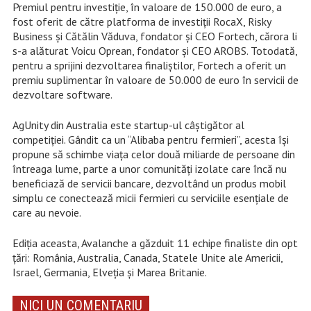
Premiul pentru investiție, în valoare de 150.000 de euro, a
fost oferit de către platforma de investiții RocaX, Risky
Business și Cătălin Văduva, fondator și CEO Fortech, cărora li
s-a alăturat Voicu Oprean, fondator și CEO AROBS. Totodată,
pentru a sprijini dezvoltarea finaliștilor, Fortech a oferit un
premiu suplimentar în valoare de 50.000 de euro în servicii de
dezvoltare software.
AgUnity din Australia este startup-ul câștigător al
competiției. Gândit ca un “Alibaba pentru fermieri”, acesta își
propune să schimbe viața celor două miliarde de persoane din
întreaga lume, parte a unor comunități izolate care încă nu
beneficiază de servicii bancare, dezvoltând un produs mobil
simplu ce conectează micii fermieri cu serviciile esențiale de
care au nevoie.
Ediția aceasta, Avalanche a găzduit 11 echipe finaliste din opt
țări: România, Australia, Canada, Statele Unite ale Americii,
Israel, Germania, Elveția și Marea Britanie.
NICI UN COMENTARIU