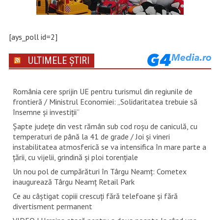
[ays_poll id=2]
ULTIMELE ȘTIRI
România cere sprijin UE pentru turismul din regiunile de
frontieră / Ministrul Economiei: „Solidaritatea trebuie să
însemne și investiții”
Șapte județe din vest rămân sub cod roșu de caniculă, cu
temperaturi de până la 41 de grade / Joi și vineri
instabilitatea atmosferică se va intensifica în mare parte a
țării, cu vijelii, grindină și ploi torențiale
Un nou pol de cumpărături în Târgu Neamț: Cometex
inaugurează Târgu Neamț Retail Park
Ce au câștigat copiii crescuți fără telefoane și fără
divertisment permanent