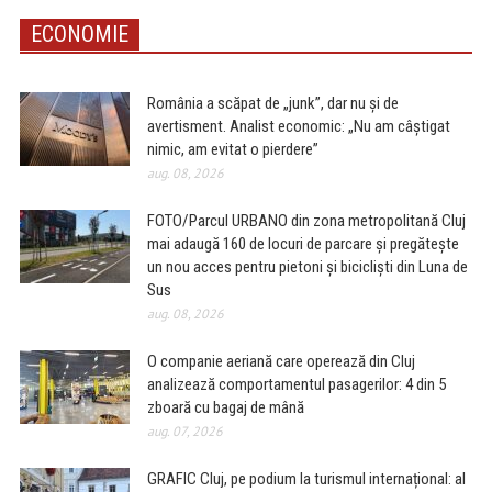
ECONOMIE
România a scăpat de „junk”, dar nu și de
avertisment. Analist economic: „Nu am câștigat
nimic, am evitat o pierdere”
aug. 08, 2026
FOTO/Parcul URBANO din zona metropolitană Cluj
mai adaugă 160 de locuri de parcare și pregătește
un nou acces pentru pietoni și bicicliști din Luna de
Sus
aug. 08, 2026
O companie aeriană care operează din Cluj
analizează comportamentul pasagerilor: 4 din 5
zboară cu bagaj de mână
aug. 07, 2026
GRAFIC Cluj, pe podium la turismul internațional: al