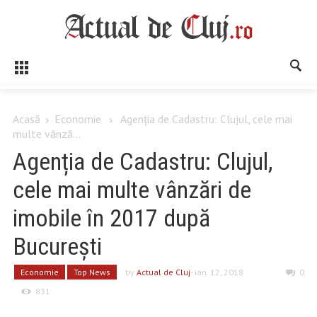
Acasă
Economie
Agenția de Cadastru: Clujul, cele mai
multe vânză...
Agenția de Cadastru: Clujul,
cele mai multe vânzări de
imobile în 2017 după
București
Economie
Top News
by
Actual de Cluj
- ian. 12, 2018
0
831