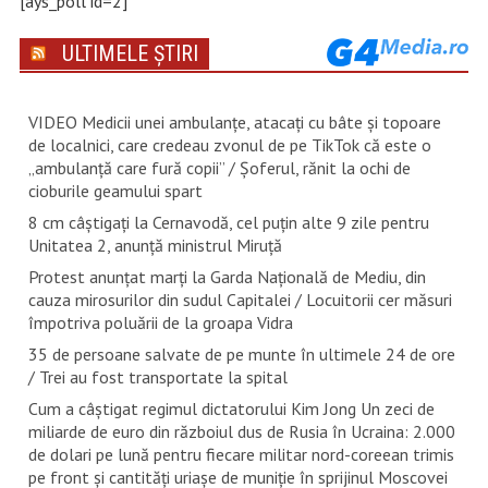
[ays_poll id=2]
ULTIMELE ȘTIRI
VIDEO Medicii unei ambulanțe, atacați cu bâte și topoare
de localnici, care credeau zvonul de pe TikTok că este o
„ambulanță care fură copii” / Șoferul, rănit la ochi de
cioburile geamului spart
8 cm câștigați la Cernavodă, cel puțin alte 9 zile pentru
Unitatea 2, anunță ministrul Miruță
Protest anunțat marți la Garda Națională de Mediu, din
cauza mirosurilor din sudul Capitalei / Locuitorii cer măsuri
împotriva poluării de la groapa Vidra
35 de persoane salvate de pe munte în ultimele 24 de ore
/ Trei au fost transportate la spital
Cum a câștigat regimul dictatorului Kim Jong Un zeci de
miliarde de euro din războiul dus de Rusia în Ucraina: 2.000
de dolari pe lună pentru fiecare militar nord-coreean trimis
pe front și cantități uriașe de muniție în sprijinul Moscovei