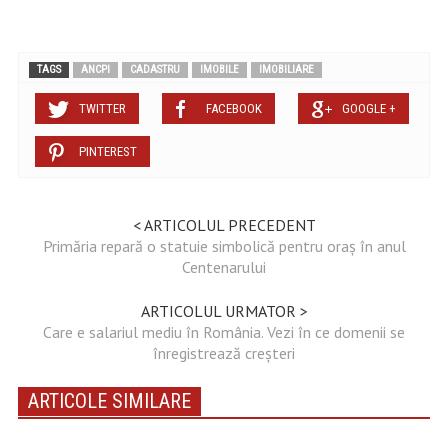
TAGS
ANCPI
CADASTRU
IMOBILE
IMOBILIARE
TWITTER
FACEBOOK
GOOGLE +
PINTEREST
< ARTICOLUL PRECEDENT
Primăria repară o statuie simbolică pentru oraș în anul
Centenarului
ARTICOLUL URMATOR >
Care e salariul mediu în România. Vezi în ce domenii se
înregistrează creşteri
ARTICOLE SIMILARE