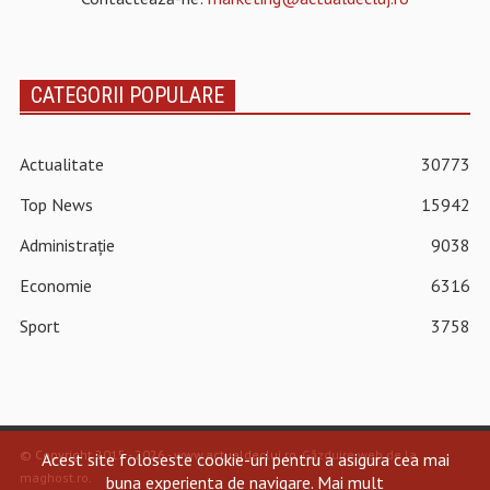
CATEGORII POPULARE
Actualitate
30773
Top News
15942
Administrație
9038
Economie
6316
Sport
3758
© Copyright 2015 - 2026 - www.actualdecluj.ro.
Găzduire web de la
Acest site foloseste cookie-uri pentru a asigura cea mai
maghost.ro
.
buna experienta de navigare.
Mai mult