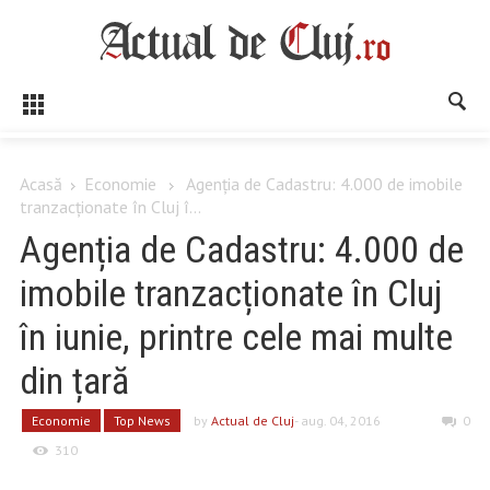
Acasă
Economie
Agenția de Cadastru: 4.000 de imobile
tranzacționate în Cluj î...
Agenția de Cadastru: 4.000 de
imobile tranzacționate în Cluj
în iunie, printre cele mai multe
din țară
Economie
Top News
by
Actual de Cluj
- aug. 04, 2016
0
310