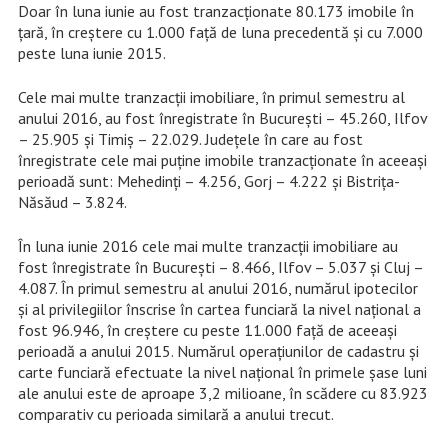
Doar în luna iunie au fost tranzacționate 80.173 imobile în
țară, în creștere cu 1.000 față de luna precedentă și cu 7.000
peste luna iunie 2015.
Cele mai multe tranzacții imobiliare, în primul semestru al
anului 2016, au fost înregistrate în București – 45.260, Ilfov
– 25.905 și Timiș – 22.029. Județele în care au fost
înregistrate cele mai puține imobile tranzacționate în aceeași
perioadă sunt: Mehedinți – 4.256, Gorj – 4.222 și Bistrița-
Năsăud – 3.824.
În luna iunie 2016 cele mai multe tranzacții imobiliare au
fost înregistrate în București – 8.466, Ilfov – 5.037 și Cluj –
4.087. În primul semestru al anului 2016, numărul ipotecilor
și al privilegiilor înscrise în cartea funciară la nivel național a
fost 96.946, în creștere cu peste 11.000 față de aceeași
perioadă a anului 2015. Numărul operațiunilor de cadastru și
carte funciară efectuate la nivel național în primele șase luni
ale anului este de aproape 3,2 milioane, în scădere cu 83.923
comparativ cu perioada similară a anului trecut.