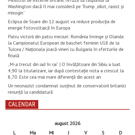
Washington dacă îl mai consideră pe Trump „idiot, rasist şi
misogin”
Eclipsa de Soare din 12 august va reduce producția de
energie fotovoltaică în Europa
Patru victorii din patru meciuri: România învinge și Olanda
la Campionatul European de baschet feminin U18 de la
Tulcea / Naționala joacă vineri cu Bulgaria în sferturile de
finală
„M-a trecut din iad în rai” | O învățătoare din Sibiu a luat
4,90 la titularizare, iar după contestație nota a crescut la
8,70. Este cea mai mare diferență din acest an
Un neonazist condamnat susţinut de conservatorii britanici
renunţă la candidatură
CALENDAR
august 2026
L
Ma
Mi
J
V
S
D