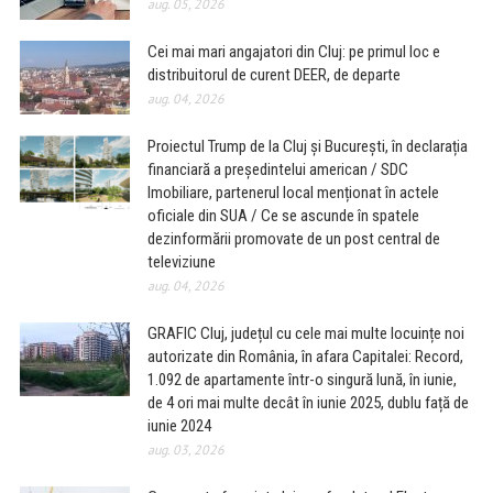
aug. 05, 2026
Cei mai mari angajatori din Cluj: pe primul loc e
distribuitorul de curent DEER, de departe
aug. 04, 2026
Proiectul Trump de la Cluj și București, în declarația
financiară a președintelui american / SDC
Imobiliare, partenerul local menționat în actele
oficiale din SUA / Ce se ascunde în spatele
dezinformării promovate de un post central de
televiziune
aug. 04, 2026
GRAFIC Cluj, județul cu cele mai multe locuințe noi
autorizate din România, în afara Capitalei: Record,
1.092 de apartamente într-o singură lună, în iunie,
de 4 ori mai multe decât în iunie 2025, dublu față de
iunie 2024
aug. 03, 2026