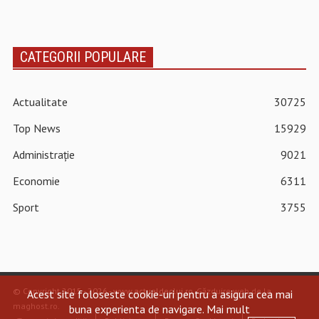
CATEGORII POPULARE
Actualitate
30725
Top News
15929
Administrație
9021
Economie
6311
Sport
3755
© Copyright 2015 - 2026 - www.actualdecluj.ro.
Găzduire web de la
Acest site foloseste cookie-uri pentru a asigura cea mai
maghost.ro
.
buna experienta de navigare.
Mai mult