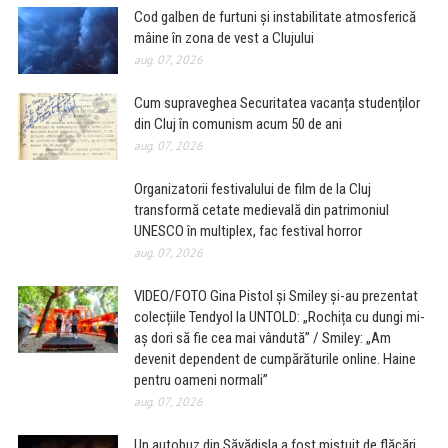
Cod galben de furtuni și instabilitate atmosferică
mâine în zona de vest a Clujului
aug. 07, 2026
Cum supraveghea Securitatea vacanța studenților
din Cluj în comunism acum 50 de ani
aug. 07, 2026
Organizatorii festivalului de film de la Cluj
transformă cetate medievală din patrimoniul
UNESCO în multiplex, fac festival horror
aug. 07, 2026
VIDEO/FOTO Gina Pistol și Smiley și-au prezentat
colecțiile Tendyol la UNTOLD: „Rochița cu dungi mi-
aș dori să fie cea mai vândută” / Smiley: „Am
devenit dependent de cumpărăturile online. Haine
pentru oameni normali”
aug. 07, 2026
Un autobuz din Săvădisla a fost mistuit de flăcări