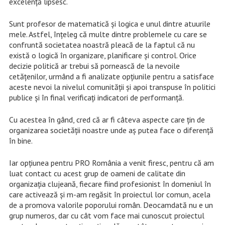
excelență lipsesc.
Sunt profesor de matematică și logica e unul dintre atuurile
mele. Astfel, înțeleg că multe dintre problemele cu care se
confruntă societatea noastră pleacă de la faptul că nu
există o logică în organizare, planificare și control. Orice
decizie politică ar trebui să pornească de la nevoile
cetățenilor, urmând a fi analizate opțiunile pentru a satisface
aceste nevoi la nivelul comunității și apoi transpuse în politici
publice și în final verificați indicatori de performanță.
Cu acestea în gând, cred că ar fi câteva aspecte care țin de
organizarea societății noastre unde aș putea face o diferență
în bine.
Iar opțiunea pentru PRO România a venit firesc, pentru că am
luat contact cu acest grup de oameni de calitate din
organizația clujeană, fiecare fiind profesionist în domeniul în
care activează și m-am regăsit în proiectul lor comun, acela
de a promova valorile poporului român. Deocamdată nu e un
grup numeros, dar
cu cât vom face mai cunoscut proiectul