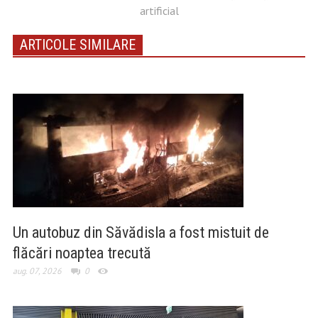
artificial
ARTICOLE SIMILARE
Un autobuz din Săvădisla a fost mistuit de
flăcări noaptea trecută
aug. 07, 2026
0