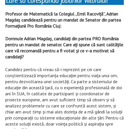
Profesor de Matematică la Colegiul „Emil Racoviță”, Adrian
Magdaș candidează pentru un mandat de Senator din partea
formațiunii Pro România Cluj:
Domnule Adrian Magdaș, candidați din partea PRO România
pentru un mandat de senator. Care ați spune că sunt calitățile
care vă recomandă pentru a fi votat și ce v-a motivat să
candidați?
Candidez pentru că vreau să-i reprezint pe cei care
conștientizează importanța educației pentru viața unui om,
pentru dezvoltarea unei societăți. Ca parte a sistemului de
educație din această țară, cu o experiență profesională de doi
ani în SUA, în calitate de participant și coordonator de
proiecte europene, am avut suficient timp să observ și să
analizez problemele cu care se confruntă acest sistem, și
chiar am avut timp și mai ales dorința de a mă gândi la soluții
prin comparații cu sisteme educaționale din alte țări. Pentru că
aceste soluții există, doar voința politică și aspirația spre