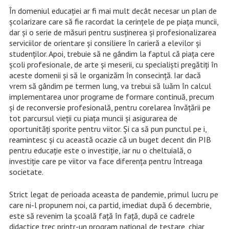
În domeniul educației ar fi mai mult decât necesar un plan de
școlarizare care să fie racordat la cerințele de pe piața muncii,
dar și o serie de măsuri pentru
susținerea și profesionalizarea
serviciilor de orientare și consiliere în carieră a elevilor și
studenților
. Apoi, trebuie să ne gândim la faptul că piața cere
școli profesionale, de arte și meserii, cu specialiști pregătiți în
aceste domenii și să le organizăm în consecință. Iar
dacă
vrem să gândim pe termen lung, va trebui să luăm în calcul
implementarea unor programe de formare continuă, precum
și de reconversie profesională, pentru corelarea învățării pe
tot parcursul vieții cu piața muncii și asigurarea de
oportunități sporite pentru viitor
. Și ca să pun punctul pe i,
reamintesc și cu această ocazie că un buget decent din PIB
pentru educație este o investiție, iar nu o cheltuială, o
investiție care pe viitor va face diferența pentru întreaga
societate.
Strict legat de perioada aceasta de pandemie, primul lucru pe
care ni-l propunem noi, ca partid, imediat după 6 decembrie,
este să revenim la școală față în față, după ce cadrele
didactice trec printr-un program național de testare, chiar