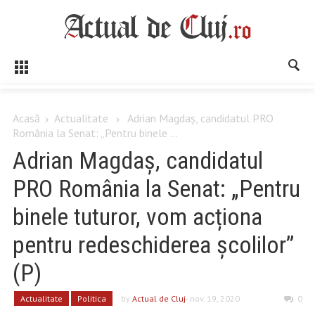
Acasă
Actualitate
Adrian Magdaș, candidatul PRO
România la Senat: „Pentru binele ...
Adrian Magdaș, candidatul
PRO România la Senat: „Pentru
binele tuturor, vom acționa
pentru redeschiderea școlilor”
(P)
Actualitate
Politica
by
Actual de Cluj
- nov. 19, 2020
0