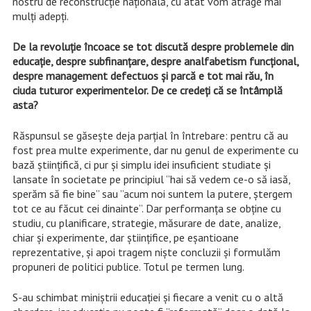
nostru de reconstrucție națională, cu atât vom atrage mai
mulți adepți.
De la revoluție încoace se tot discută despre problemele din
educație, despre subfinanțare, despre analfabetism funcțional,
despre management defectuos și parcă e tot mai rău, în
ciuda tuturor experimentelor. De ce credeți că se întâmplă
asta?
Răspunsul se găsește deja parțial în întrebare: pentru că au
fost prea multe experimente, dar nu genul de experimente cu
bază științifică, ci pur și simplu idei insuficient studiate și
lansate în societate pe principiul ”hai să vedem ce-o să iasă,
sperăm să fie bine” sau ”acum noi suntem la putere, ștergem
tot ce au făcut cei dinainte”. Dar performanța se obține cu
studiu, cu planificare, strategie, măsurare de date, analize,
chiar și experimente, dar științifice, pe eșantioane
reprezentative, și apoi tragem niște concluzii și formulăm
propuneri de politici publice. Totul pe termen lung.
S-au schimbat miniștrii educației și fiecare a venit cu o altă