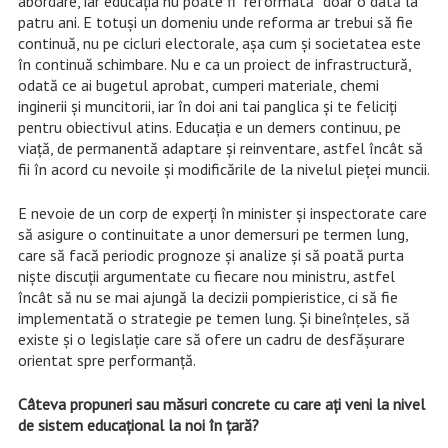
abordare, iar educația nu poate fi ”reformată” doar o dată la
patru ani. E totuși un domeniu unde reforma ar trebui să fie
continuă, nu pe cicluri electorale, așa cum și societatea este
în continuă schimbare. Nu e ca un proiect de infrastructură,
odată ce ai bugetul aprobat, cumperi materiale, chemi
inginerii și muncitorii, iar în doi ani tai panglica și te feliciți
pentru obiectivul atins. Educația e un demers continuu, pe
viață, de permanentă adaptare și reinventare, astfel încât să
fii în acord cu nevoile și modificările de la nivelul pieței muncii.
E nevoie de un corp de experți în minister și inspectorate care
să asigure o continuitate a unor demersuri pe termen lung,
care să facă periodic prognoze și analize și să poată purta
niște discuții argumentate cu fiecare nou ministru, astfel
încât să nu se mai ajungă la decizii pompieristice, ci să fie
implementată o strategie pe temen lung. Și bineînțeles, să
existe și o legislație care să ofere un cadru de desfășurare
orientat spre performanță.
Câteva propuneri sau măsuri concrete cu care ați veni la nivel
de sistem educațional la noi în țară?