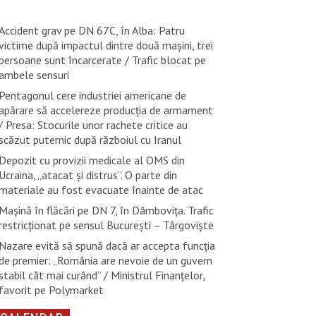
Accident grav pe DN 67C, în Alba: Patru
victime după impactul dintre două mașini, trei
persoane sunt încarcerate / Trafic blocat pe
ambele sensuri
Pentagonul cere industriei americane de
apărare să accelereze producția de armament
/ Presa: Stocurile unor rachete critice au
scăzut puternic după războiul cu Iranul
Depozit cu provizii medicale al OMS din
Ucraina, „atacat și distrus”. O parte din
materiale au fost evacuate înainte de atac
Mașină în flăcări pe DN 7, în Dâmbovița. Trafic
restricționat pe sensul București – Târgoviște
Nazare evită să spună dacă ar accepta funcția
de premier: „România are nevoie de un guvern
stabil cât mai curând” / Ministrul Finanțelor,
favorit pe Polymarket