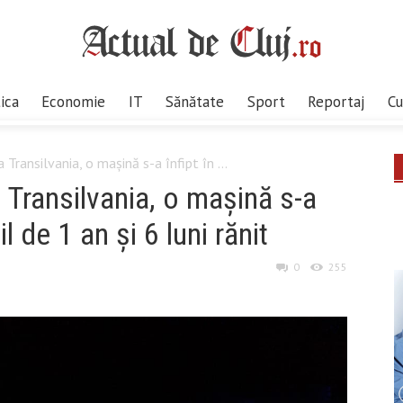
tica
Economie
IT
Sănătate
Sport
Reportaj
Cu
Transilvania, o mașină s-a înfipt în ...
Transilvania, o mașină s-a
l de 1 an și 6 luni rănit
0
255