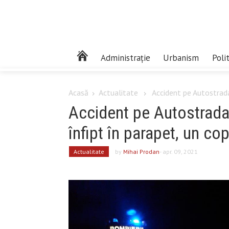
Administrație
Urbanism
Poli
Acasă
Actualitate
Accident pe Autostrada 
Accident pe Autostrada 
înfipt în parapet, un copi
Actualitate
by
Mihai Prodan
- apr. 09, 2021