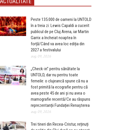
ACTUALITATE
Peste 135.000 de oameni la UNTOLD
în a treia zi: Lewis Capaldi a cucerit
publicul de pe Cluj Arena, iar Martin
Garrix a încheiat noaptea în
forță/Când va avea loc ediția din
2027 a festivalului
aug. 09, 2026
„Check-in” pentru sănătate la
UNTOLD, dar nu pentru toate
femeile: o clujeancă spune că nu a
fost primită la ecografie pentru că
avea peste 45 de ani și nu avea o
mamografie recentă/Ce au răspuns
reprezentanții Fundației Renașterea
aug. 09, 2026
Trei tineri din Recea-Cristur, reținuți