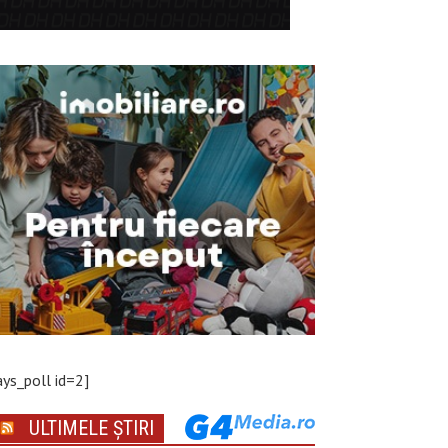
ays_poll id=2]
ULTIMELE ȘTIRI