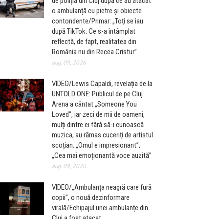
de poliția din Cluj după ce au atacat
o ambulanță cu pietre și obiecte
contondente/Primar: „Toți se iau
după TikTok. Ce s-a întâmplat
reflectă, de fapt, realitatea din
România nu din Recea Cristur”
aug. 09, 2026
VIDEO/Lewis Capaldi, revelația de la
UNTOLD ONE: Publicul de pe Cluj
Arena a cântat „Someone You
Loved”, iar zeci de mii de oameni,
mulți dintre ei fără să-i cunoască
muzica, au rămas cuceriți de artistul
scoțian: „Omul e impresionant”,
„Cea mai emoționantă voce auzită”
aug. 09, 2026
VIDEO/„Ambulanța neagră care fură
copii”, o nouă dezinformare
virală/Echipajul unei ambulanțe din
Cluj a fost atacat