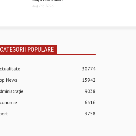
aug. 09, 2026
CATEGORII POPULARE
ctualitate
30774
op News
15942
dministrație
9038
conomie
6316
port
3758