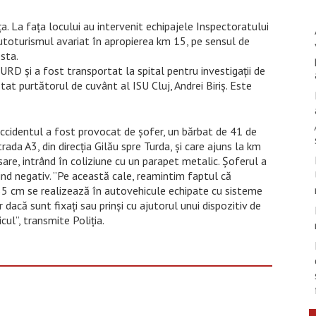
ța. La fața locului au intervenit echipajele Inspectoratului
autoturismul avariat în apropierea km 15, pe sensul de
esta.
URD și a fost transportat la spital pentru investigații de
at purtătorul de cuvânt al ISU Cluj, Andrei Biriș. Este
ă accidentul a fost provocat de șofer, un bărbat de 41 de
ada A3, din direcția Gilău spre Turda, și care ajuns la km
sare, intrând în coliziune cu un parapet metalic. Șoferul a
ind negativ. ”Pe această cale, reamintim faptul că
135 cm se realizează în autovehicule echipate cu sisteme
dacă sunt fixaţi sau prinşi cu ajutorul unui dispozitiv de
cul”, transmite Poliția.