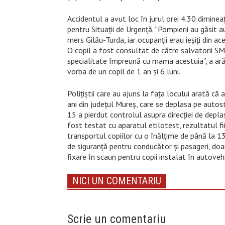
Accidentul a avut loc în jurul orei 4.30 diminea
pentru Situații de Urgență. ”Pompierii au găsit 
mers Gilău-Turda, iar ocupanții erau ieșiți din ac
O copil a fost consultat de către salvatorii SM
specialitate împreună cu mama acestuia”, a arăt
vorba de un copil de 1 an și 6 luni.
Polițiștii care au ajuns la fața locului arată c
ani din județul Mureș, care se deplasa pe autostr
15 a pierdut controlul asupra direcției de depla
fost testat cu aparatul etilotest, rezultatul fi
transportul copiilor cu o înălţime de până la 
de siguranţă pentru conducător şi pasageri, doar 
fixare în scaun pentru copii instalat în autovehi
NICI UN COMENTARIU
Scrie un comentariu