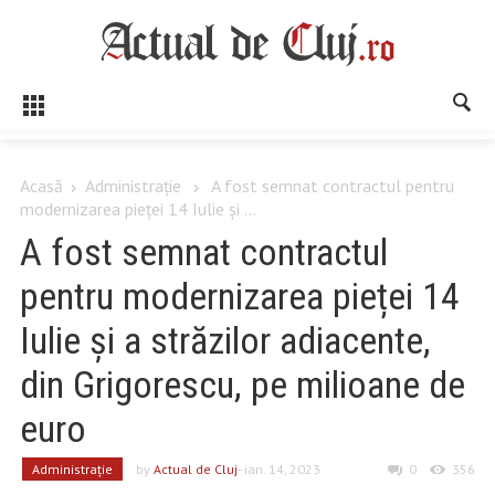
Acasă
Administrație
A fost semnat contractul pentru
modernizarea pieței 14 Iulie și ...
A fost semnat contractul
pentru modernizarea pieței 14
Iulie și a străzilor adiacente,
din Grigorescu, pe milioane de
euro
Administrație
by
Actual de Cluj
- ian. 14, 2023
0
356