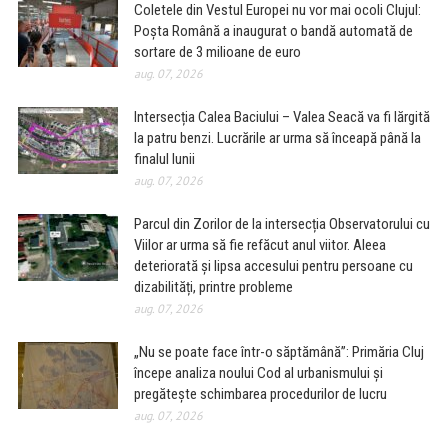
Coletele din Vestul Europei nu vor mai ocoli Clujul:
Poșta Română a inaugurat o bandă automată de
sortare de 3 milioane de euro
aug. 07, 2026
Intersecția Calea Baciului – Valea Seacă va fi lărgită
la patru benzi. Lucrările ar urma să înceapă până la
finalul lunii
aug. 07, 2026
Parcul din Zorilor de la intersecția Observatorului cu
Viilor ar urma să fie refăcut anul viitor. Aleea
deteriorată și lipsa accesului pentru persoane cu
dizabilități, printre probleme
aug. 07, 2026
„Nu se poate face într-o săptămână”: Primăria Cluj
începe analiza noului Cod al urbanismului și
pregătește schimbarea procedurilor de lucru
aug. 07, 2026