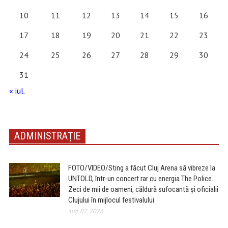
10
11
12
13
14
15
16
17
18
19
20
21
22
23
24
25
26
27
28
29
30
31
« iul.
ADMINISTRAȚIE
FOTO/VIDEO/Sting a făcut Cluj Arena să vibreze la
UNTOLD, într-un concert rar cu energia The Police.
Zeci de mii de oameni, căldură sufocantă și oficialii
Clujului în mijlocul festivalului
aug. 07, 2026