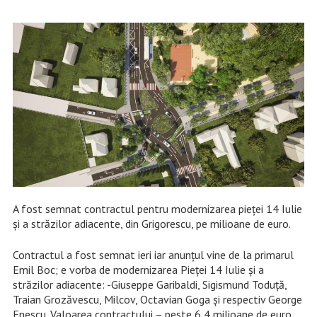
A fost semnat contractul pentru modernizarea pieței 14 Iulie
și a străzilor adiacente, din Grigorescu, pe milioane de euro.
Contractul a fost semnat ieri iar anunțul vine de la primarul
Emil Boc; e vorba de modernizarea Pieței 14 Iulie și a
străzilor adiacente: -Giuseppe Garibaldi, Sigismund Toduță,
Traian Grozăvescu, Milcov, Octavian Goga și respectiv George
Enescu. Valoarea contractului – peste 6,4 milioane de euro.