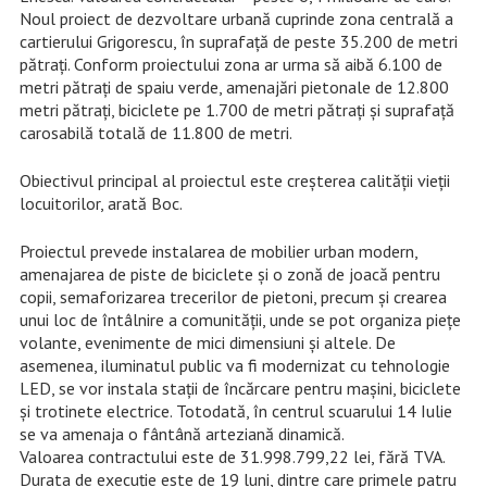
Noul proiect de dezvoltare urbană cuprinde zona centrală a
cartierului Grigorescu, în suprafață de peste 35.200 de metri
pătrați. Conform proiectului zona ar urma să aibă 6.100 de
metri pătrați de spaiu verde, amenajări pietonale de 12.800
metri pătrați, biciclete pe 1.700 de metri pătrați și suprafață
carosabilă totală de 11.800 de metri.
Obiectivul principal al proiectul este creșterea calității vieții
locuitorilor, arată Boc.
Proiectul prevede instalarea de mobilier urban modern,
amenajarea de piste de biciclete și o zonă de joacă pentru
copii, semaforizarea trecerilor de pietoni, precum și crearea
unui loc de întâlnire a comunității, unde se pot organiza piețe
volante, evenimente de mici dimensiuni și altele. De
asemenea, iluminatul public va fi modernizat cu tehnologie
LED, se vor instala stații de încărcare pentru mașini, biciclete
și trotinete electrice. Totodată, în centrul scuarului 14 Iulie
se va amenaja o fântână arteziană dinamică.
Valoarea contractului este de 31.998.799,22 lei, fără TVA.
Durata de execuție este de 19 luni, dintre care primele patru