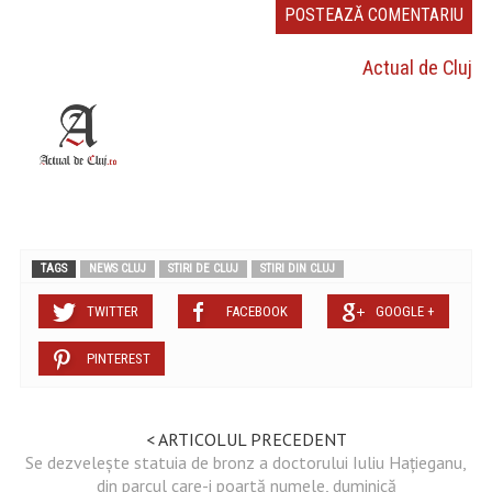
Actual de Cluj
TAGS
NEWS CLUJ
STIRI DE CLUJ
STIRI DIN CLUJ
TWITTER
FACEBOOK
GOOGLE +
PINTEREST
< ARTICOLUL PRECEDENT
Se dezvelește statuia de bronz a doctorului Iuliu Hațieganu,
din parcul care-i poartă numele, duminică