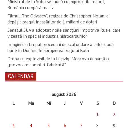
Ministrul de la Sofia se laudă cu exporturile record,
România cumpără masiv
Filmul „The Odyssey”, regizat de Christopher Nolan, a
depăşit pragul încasărilor de 1 miliard de dolari
Senatul SUA a adoptat noile sancţiuni împotriva Rusiei care
vizează în special industria hidrocarburilor
Imagini din timpul procedurii de scufundare a celor două
barje în Dunăre, în apropierea brațului Bala
Drona cu explozibil de la Leipzig: Moscova denunţă o
„provocare complet fabricată”
CALENDAR
august 2026
L
Ma
Mi
J
V
S
D
1
2
3
4
5
6
7
8
9