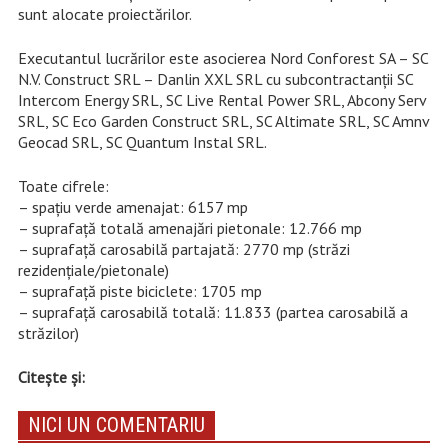
sunt alocate proiectărilor.
Executantul lucrărilor este asocierea Nord Conforest SA – SC
N.V. Construct SRL – Danlin XXL SRL cu subcontractanții SC
Intercom Energy SRL, SC Live Rental Power SRL, Abcony Serv
SRL, SC Eco Garden Construct SRL, SC Altimate SRL, SC Amnv
Geocad SRL, SC Quantum Instal SRL.
Toate cifrele:
– spațiu verde amenajat: 6157 mp
– suprafață totală amenajări pietonale: 12.766 mp
– suprafață carosabilă partajată: 2770 mp (străzi
rezidențiale/pietonale)
– suprafață piste biciclete: 1705 mp
– suprafață carosabilă totală: 11.833 (partea carosabilă a
străzilor)
Citește și:
NICI UN COMENTARIU