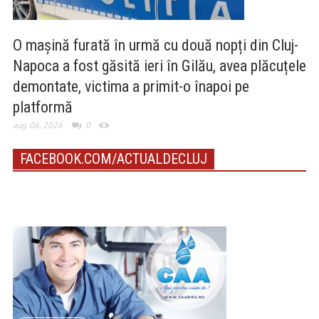
O mașină furată în urmă cu două nopți din Cluj-
Napoca a fost găsită ieri în Gilău, avea plăcuțele
demontate, victima a primit-o înapoi pe
platformă
aug. 06, 2026
0
FACEBOOK.COM/ACTUALDECLUJ