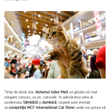
Timp de două zile,
Atriumul Iulius Mall
va găzdui cel mai
elegant concurs, cu un „catwalk” în adevăratul sens al
cuvântului.
Sâmbătă
și
duminică
,
clujenii sunt invitați
la
competiția WCF International Cat Show
, unde vor putea să