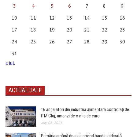
3
4
5
6
7
8
9
10
11
12
13
14
15
16
17
18
19
20
21
22
23
24
25
26
27
28
29
30
31
« iul.
ACTUALITATE
16 angajatori din industria alimentară controlați de
ITM Cluj, amenzi de o mie de euro
aug. 06, 2026
Primăria amână decizia privind banda dedicată