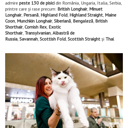
admire
peste 130 de pisici
din România, Ungaria, Italia, Serbia,
printre care și rase precum:
British Longhair
,
Minuet
Longhair
,
Persană
,
Highland Fold
,
Highland Straight
,
Maine
Coon
,
Munchkin Longhair
,
Siberiană
,
Bengaleză
,
British
Shorthair
,
Cornish Rex
,
Exotic
Shorthair
,
Transylvanian
,
Albastră de
Russia
,
Savannah
,
Scottish Fold
,
Scottish Straight
și
Thai
.