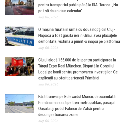
pentru transportul public până la IRA. Tarcea: „Nu
pot să dau niciun calendar”
aug. 06, 2026
O mașină furată în urmă cu două nopți din Cluj-
Napoca a fost găsită ieri în Gilău, avea plăcuțele
demontate, victima a primit-o înapoi pe platformă
aug. 06, 2026
Clujul alocă 155.000 de lei pentru participarea la
Târgul Expo Real München. Dispută în Consiliul
Local pe banii pentru promovarea investițiilor. Ce
explicații au oferit partenerii Primăriei
aug. 06, 2026
Fără tramvai pe Bulevardul Muncii, deocamdată.
Primăria mizează pe tren metropolitan, pasajul
Oașului și podul Fabricii de Zahăr pentru
decongestionarea zonei
aug. 06, 2026