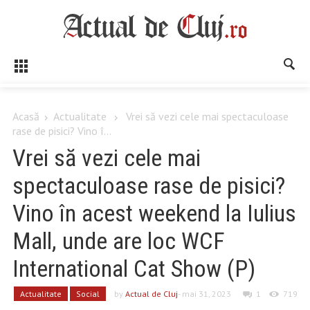
Acasă
Actualitate
Vrei să vezi cele mai spectaculoase
rase de pisici? Vino î...
Vrei să vezi cele mai
spectaculoase rase de pisici?
Vino în acest weekend la Iulius
Mall, unde are loc WCF
International Cat Show (P)
Actualitate
Social
by
Actual de Cluj
- mai 31, 2023
1
719