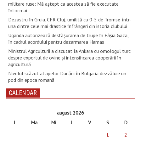
militare ruse: Mă aştept ca acestea să fie executate
întocmai
Dezastru în Gruia. CFR Cluj, umilită cu 0-5 de Tromsø într-
una dintre cele mai drastice înfrângeri din istoria clubului
Uganda autorizează desfăşurarea de trupe în Fâşia Gaza,
în cadrul acordului pentru dezarmarea Hamas
Ministrul Agriculturii a discutat la Ankara cu omologul turc
despre exportul de ovine și intensificarea cooperării în
agricultură
Nivelul scăzut al apelor Dunării în Bulgaria dezvăluie un
pod din epoca romană
CALENDAR
august 2026
L
Ma
Mi
J
V
S
D
1
2