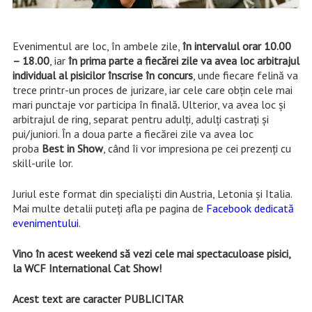
Evenimentul are loc, în ambele zile,
în intervalul orar 10.00
– 18.00
, iar
în prima parte a fiecărei zile va avea loc arbitrajul
individual al pisicilor înscrise în concurs
, unde fiecare felină va
trece printr-un proces de jurizare, iar cele care obțin cele mai
mari punctaje vor participa în finală
.
Ulterior, va avea loc și
arbitrajul de ring, separat pentru adulți, adulți castrați și
pui/juniori. În a doua parte a fiecărei zile va avea loc
proba
Best in Show
, când îi vor impresiona pe cei prezenți cu
skill-urile lor.
Juriul este format din specialiști din Austria, Letonia și Italia.
Mai multe detalii puteți afla pe pagina de
Facebook dedicată
evenimentului
.
Vino în acest weekend să vezi cele mai spectaculoase pisici,
la WCF International Cat Show!
Acest text are caracter PUBLICITAR