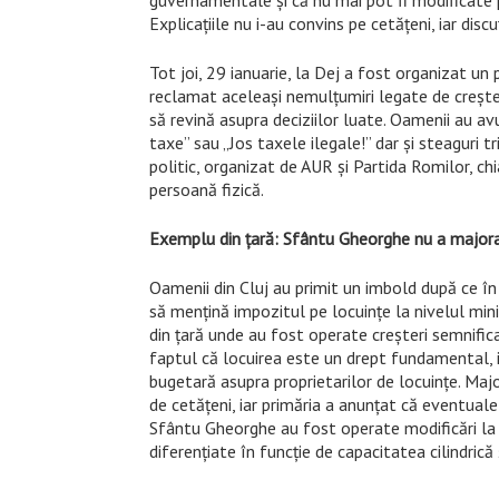
Explicațiile nu i-au convins pe cetățeni, iar disc
Tot joi, 29 ianuarie, la Dej a fost organizat un p
reclamat aceleași nemulțumiri legate de creșter
să revină asupra deciziilor luate. Oamenii au 
taxe” sau „Jos taxele ilegale!” dar și steaguri t
politic, organizat de AUR și Partida Romilor, c
persoană fizică.
Exemplu din țară: Sfântu Gheorghe nu a majora
Oamenii din Cluj au primit un imbold după ce în
să mențină impozitul pe locuințe la nivelul min
din țară unde au fost operate creșteri semnific
faptul că locuirea este un drept fundamental, i
bugetară asupra proprietarilor de locuințe. Maj
de cetățeni, iar primăria a anunțat că eventualel
Sfântu Gheorghe au fost operate modificări la 
diferențiate în funcție de capacitatea cilindrică