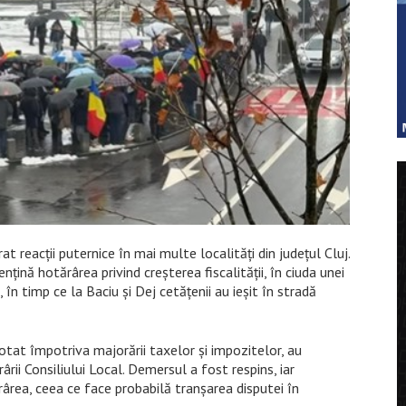
t reacții puternice în mai multe localități din județul Cluj.
nțină hotărârea privind creșterea fiscalității, în ciuda unei
 în timp ce la Baciu și Dej cetățenii au ieșit în stradă
votat împotriva majorării taxelor și impozitelor, au
ii Consiliului Local. Demersul a fost respins, iar
rârea, ceea ce face probabilă tranșarea disputei în