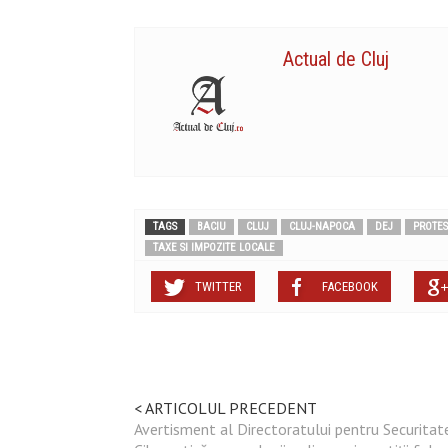
Actual de Cluj
TAGS
BACIU
CLUJ
CLUJ-NAPOCA
DEJ
PROTES
TAXE SI IMPOZITE LOCALE
TWITTER
FACEBOOK
< ARTICOLUL PRECEDENT
Avertisment al Directoratului pentru Securitat