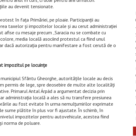
uțiile au devenit tensionate.
rotest în fața Primăriei, pe ploaie. Participanții au
ea taxelor și impozitelor locale și au cerut administrației
avut afise cu mesaje precum „Saracia nu se combate cu
ricolore, media locală asociind protestul ca fiind unul
hiar dacă autorizația pentru manifestare a fost cerută de o
t impozitul pe locuințe
 municipiul Sfântu Gheorghe, autoritățile locale au decis
im permis de lege, spre deosebire de multe alte localități
ative. Primarul Antal Árpád a argumentat decizia prin
ar administrația locală a ales să nu transfere presiunea
orările au fost evitate în urma nemulțumirilor exprimate
e sume plătite în plus vor fi ajustate. În schimb, în
nivelul impozitelor pentru autovehicule, acestea fiind
 și norma de poluare.