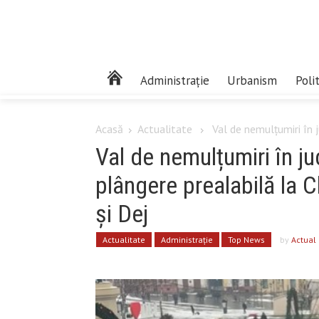
Administrație
Urbanism
Poli
Acasă
Actualitate
Val de nemulțumiri în j
Val de nemulțumiri în ju
plângere prealabilă la 
și Dej
Actualitate
Administrație
Top News
by
Actual 