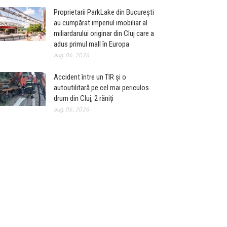
Proprietarii ParkLake din București
au cumpărat imperiul imobiliar al
miliardarului originar din Cluj care a
adus primul mall în Europa
aug. 06, 2026
Accident între un TIR și o
autoutilitară pe cel mai periculos
drum din Cluj, 2 răniți
aug. 06, 2026