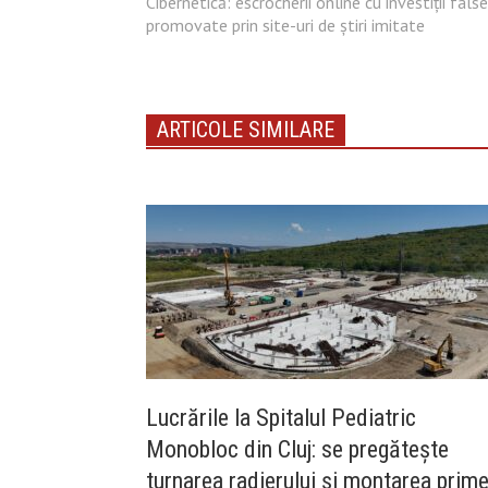
Cibernetică: escrocherii online cu investiții false
promovate prin site-uri de știri imitate
ARTICOLE SIMILARE
Lucrările la Spitalul Pediatric
Monobloc din Cluj: se pregătește
turnarea radierului și montarea prime