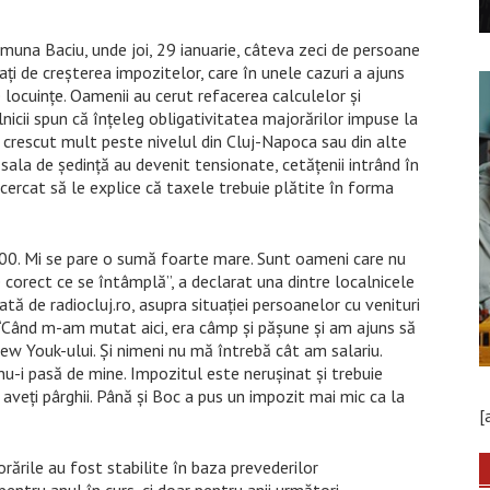
una Baciu, unde joi, 29 ianuarie, câteva zeci de persoane
tați de creșterea impozitelor, care în unele cazuri a ajuns
 locuințe. Oamenii au cerut refacerea calculelor și
lnicii spun că înțeleg obligativitatea majorărilor impuse la
u crescut mult peste nivelul din Cluj-Napoca sau din alte
 sala de ședință au devenit tensionate, cetățenii intrând în
 încercat să le explice că taxele trebuie plătite în forma
 500. Mi se pare o sumă foarte mare. Sunt oameni care nu
e corect ce se întâmplă”, a declarat una dintre localnicele
ată de radiocluj.ro, asupra situației persoanelor cu venituri
e. ‘Când m-am mutat aici, era câmp și pășune și am ajuns să
ew Youk-ului. Și nimeni nu mă întrebă cât am salariu.
u-i pasă de mine. Impozitul este nerușinat și trebuie
aveți pârghii. Până și Boc a pus un impozit mai mic ca la
[
orările au fost stabilite în baza prevederilor
ntru anul în curs, ci doar pentru anii următori.