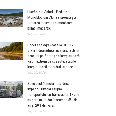
Lucrările la Spitalul Pediatric
Monobloc din Cluj: se pregătește
turnarea radierului și montarea
primei macarale
aug. 06, 2026
Seceta se agravează la Cluj: 12
stații hidrometrice au ajuns la debit
zero, iar pe Someș se înregistrează
valori extrem de scăzute, stațiile
înregistrează recorduri istorice
aug. 06, 2026
Specialist în mobilitate despre
impactul Untold asupra
transportului cu tramvaiului: 17 zile
nu pare mult, dar înseamnă 5% din
an și 20% din vară
aug. 06, 2026