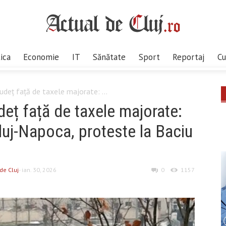
tica
Economie
IT
Sănătate
Sport
Reportaj
Cu
udeț față de taxele majorate: ...
deț față de taxele majorate:
Cluj-Napoca, proteste la Baciu
de Cluj
- ian. 30, 2026
0
1157