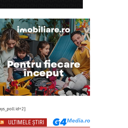
ays_poll id=2]
ULTIMELE ȘTIRI