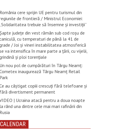
România cere sprijin UE pentru turismul din
regiunile de frontieră / Ministrul Economiei:
„Solidaritatea trebuie să însemne și investiții”
Șapte județe din vest rămân sub cod roșu de
caniculă, cu temperaturi de până la 41 de
grade / Joi și vineri instabilitatea atmosferică
se va intensifica în mare parte a țării, cu vijelii,
grindină și ploi torențiale
Un nou pol de cumpărături în Târgu Neamț:
Cometex inaugurează Târgu Neamț Retail
Park
Ce au câștigat copiii crescuți fără telefoane și
fără divertisment permanent
VIDEO | Ucraina atacă pentru a doua noapte
la rând una dintre cele mai mari rafinării din
Rusia
CALENDAR