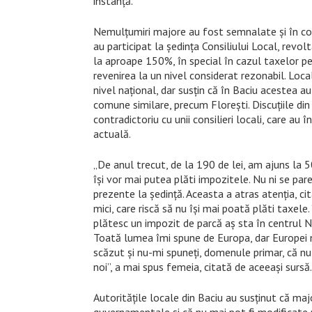
instanță.
Nemulțumiri majore au fost semnalate și în com
au participat la ședința Consiliului Local, revol
la aproape 150%, în special în cazul taxelor pe
revenirea la un nivel considerat rezonabil. Loca
nivel național, dar susțin că în Baciu acestea a
comune similare, precum Florești. Discuțiile din
contradictoriu cu unii consilieri locali, care au
actuală.
„De anul trecut, de la 190 de lei, am ajuns la
își vor mai putea plăti impozitele. Nu ni se par
prezente la ședință. Aceasta a atras atenția, cit
mici, care riscă să nu își mai poată plăti taxel
plătesc un impozit de parcă aș sta în centrul N
Toată lumea îmi spune de Europa, dar Europei n
scăzut și nu-mi spuneți, domenule primar, că nu 
noi”, a mai spus femeia, citată de aceeași sursă.
Autoritățile locale din Baciu au susținut că maj
guvernamentale și că nu mai pot fi modificate pe