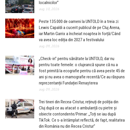
localnicilor”
aug. 10, 2026
Peste 135.000 de oameni la UNTOLD în a treia zi:
Lewis Capaldi a cucerit publicul de pe Cluj Arena,
iar Martin Garrix a încheiat noaptea în forță/Când
va avea loc ediția din 2027 a festivalului
aug. 09, 2026
„Check-in” pentru sănătate la UNTOLD, dar nu
pentru toate femeile: o clujeancă spune că nu a
fost primită la ecografie pentru că avea peste 45 de
ani și nu avea o mamografie recentă/Ce au răspuns
reprezentanții Fundației Renașterea
aug. 09, 2026
Trei tineri din Recea-Cristur, reținuți de poliția din
Cluj după ce au atacat o ambulanță cu pietre și
obiecte contondente/Primar: „Toți se iau după
TikTok. Ce s-a întâmplat reflectă, de fapt, realitatea
din România nu din Recea Cristur”