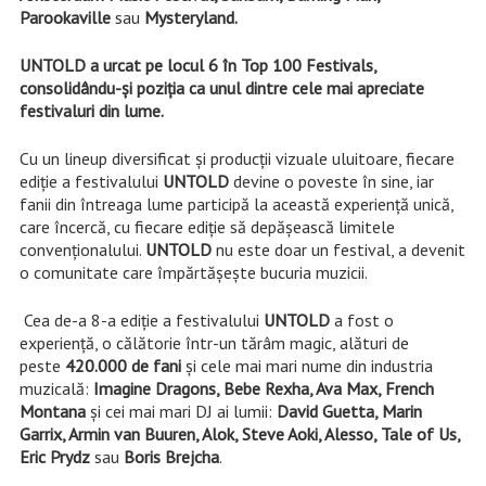
Parookaville
sau
Mysteryland.
UNTOLD a urcat pe locul 6 în Top 100 Festivals,
consolidându-și poziția ca unul dintre cele mai apreciate
festivaluri din lume.
Cu un lineup diversificat și producții vizuale uluitoare, fiecare
ediție a festivalului
UNTOLD
devine o poveste în sine, iar
fanii din întreaga lume participă la această experiență unică,
care încercă, cu fiecare ediție să depășească limitele
convenționalului.
UNTOLD
nu este doar un festival, a devenit
o comunitate care împărtășește bucuria muzicii.
Cea de-a 8-a ediție a festivalului
UNTOLD
a fost o
experiență, o călătorie într-un tărâm magic, alături de
peste
420.000 de fani
și cele mai mari nume din industria
muzicală:
Imagine Dragons, Bebe Rexha, Ava Max, French
Montana
și cei mai mari DJ ai lumii:
David Guetta, Marin
Garrix, Armin van Buuren, Alok, Steve Aoki, Alesso, Tale of Us,
Eric Prydz
sau
Boris Brejcha
.