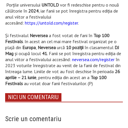
Porțile universului
UNTOLD
vor fi redeschise pentru o nouă
călătorie în
2024
, iar fanii se pot înregistra pentru ediția de
anul viitor a festivalului
accesând:
https://untold.com/register
.
Și festivalul
Neversea
a fost votat de fani în
Top 100
Festivals
. In acest an cel mai mare festival organizat pe o
plajă din
Europa
,
Neversea
urcă
10 poziții
în clasamentul
DJ
Mag
și ocupă locul
41
. Fanii se pot înregistra pentru ediția de
anul viitor a festivalului accesând:
neversea.com/register
în
2023 voturile înregistrate au venit de la fanii de festival din
întreaga lume. Liniile de vot au fost deschise în perioada
26
aprilie – 21 iunie
, pentru ediția din acest an a
Top 100
Festivals
au votat doar fanii festivalurilor. (P)
NICI UN COMENTARIU
Scrie un comentariu