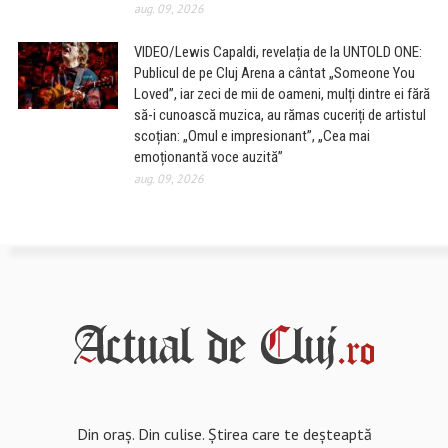
aug. 09, 2026
VIDEO/Lewis Capaldi, revelația de la UNTOLD ONE:
Publicul de pe Cluj Arena a cântat „Someone You
Loved”, iar zeci de mii de oameni, mulți dintre ei fără
să-i cunoască muzica, au rămas cuceriți de artistul
scoțian: „Omul e impresionant”, „Cea mai
emoționantă voce auzită”
aug. 09, 2026
Din oraș. Din culise. Știrea care te deșteaptă