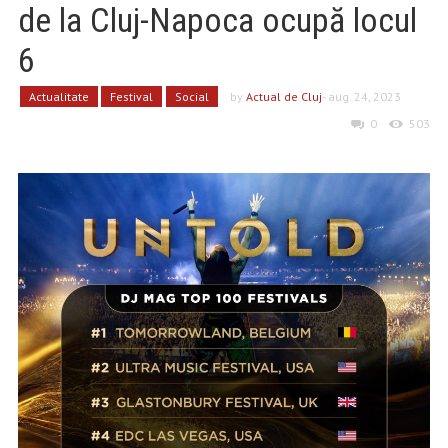
de la Cluj-Napoca ocupă locul
6
Actualitate
Festival
Social
by
Actual de Cluj
- aug. 24, 2023
0
503