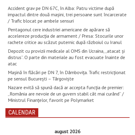
Accident grav pe DN 67C, în Alba: Patru victime după
impactul dintre două mașini, trei persoane sunt încarcerate
/ Trafic blocat pe ambele sensuri
Pentagonul cere industriei americane de apărare să
accelereze producția de armament / Presa: Stocurile unor
rachete critice au scăzut puternic după războiul cu Iranul
Depozit cu provizii medicale al OMS din Ucraina, „atacat și
distrus”. O parte din materiale au fost evacuate înainte de
atac
Mașină în flăcări pe DN 7, în Dâmbovița. Trafic restricționat
pe sensul București – Târgoviște
Nazare evită să spună dacă ar accepta funcția de premier:
„România are nevoie de un guvern stabil cât mai curând” /
Ministrul Finanțelor, favorit pe Polymarket
CALENDAR
august 2026