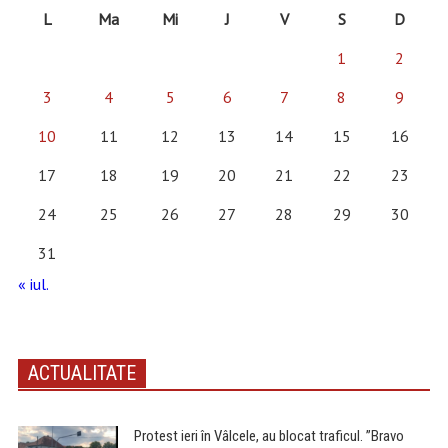
L
Ma
Mi
J
V
S
D
1
2
3
4
5
6
7
8
9
10
11
12
13
14
15
16
17
18
19
20
21
22
23
24
25
26
27
28
29
30
31
« iul.
ACTUALITATE
Protest ieri în Vâlcele, au blocat traficul. ”Bravo