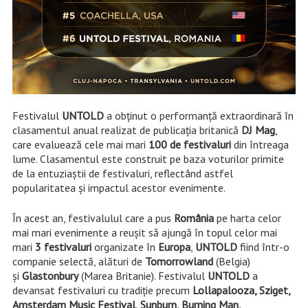
Festivalul
UNTOLD
a obținut o performanță extraordinară în
clasamentul anual realizat de publicația britanică
DJ Mag
,
care evaluează cele mai mari
100 de festivaluri
din întreaga
lume. Clasamentul este construit pe baza voturilor primite
de la entuziaștii de festivaluri, reflectând astfel
popularitatea și impactul acestor evenimente.
În acest an, festivalulul care a pus
România
pe harta celor
mai mari evenimente a reușit să ajungă în topul celor mai
mari
3 festivaluri
organizate în
Europa
,
UNTOLD
fiind într-o
companie selectă, alături de
Tomorrowland
(Belgia)
și
Glastonbury
(Marea Britanie). Festivalul
UNTOLD
a
devansat festivaluri cu tradiţie precum
Lollapalooza, Sziget,
Amsterdam Music Festival, Sunburn, Burning Man,