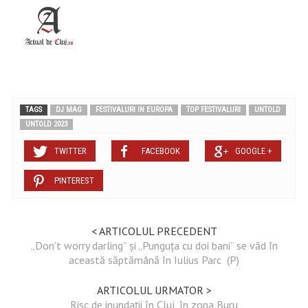
TAGS
DJ MAG
FESTIVALURI IN EUROPA
TOP FESTIVALURI
UNTOLD
UNTOLD 2023
TWITTER
FACEBOOK
GOOGLE +
PINTEREST
< ARTICOLUL PRECEDENT
„Don’t worry darling” și „Punguța cu doi bani” se văd în
această săptămână în Iulius Parc (P)
ARTICOLUL URMATOR >
Risc de inundații în Cluj, în zona Buru