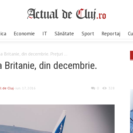
tica
Economie
IT
Sănătate
Sport
Reportaj
Cu
Britanie, din decembrie. Prețuri ...
Britanie, din decembrie.
l de Cluj
- iun. 17, 2016
0
328