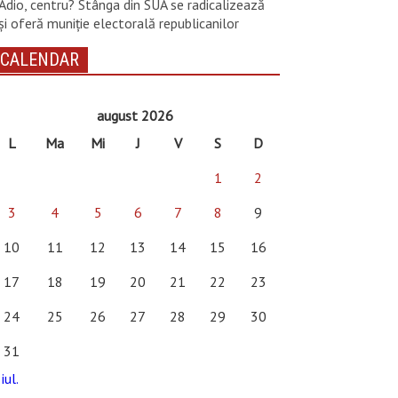
Adio, centru? Stânga din SUA se radicalizează
și oferă muniție electorală republicanilor
CALENDAR
august 2026
L
Ma
Mi
J
V
S
D
1
2
3
4
5
6
7
8
9
10
11
12
13
14
15
16
17
18
19
20
21
22
23
24
25
26
27
28
29
30
31
iul.