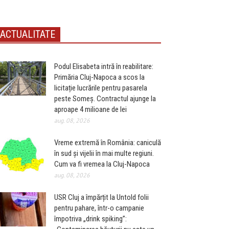
ACTUALITATE
Podul Elisabeta intră în reabilitare:
Primăria Cluj-Napoca a scos la
licitație lucrările pentru pasarela
peste Someș. Contractul ajunge la
aproape 4 milioane de lei
aug. 08, 2026
Vreme extremă în România: caniculă
în sud și vijelii în mai multe regiuni.
Cum va fi vremea la Cluj-Napoca
aug. 08, 2026
USR Cluj a împărțit la Untold folii
pentru pahare, într-o campanie
împotriva „drink spiking”: