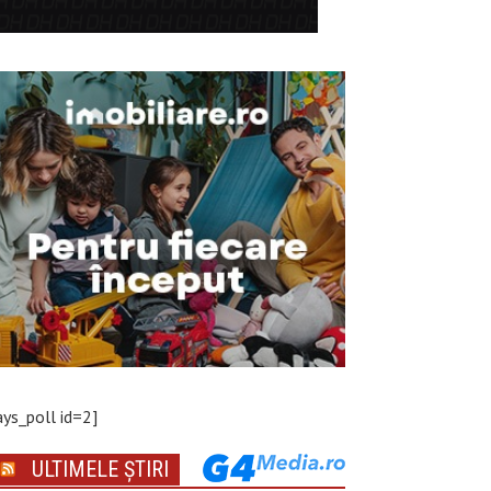
ays_poll id=2]
ULTIMELE ȘTIRI