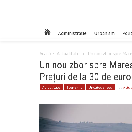
Administrație
Urbanism
Poli
Acasă
Actualitate
Un nou zbor spre Marea 
Un nou zbor spre Marea 
Prețuri de la 30 de euro
Actualitate
Economie
Uncategorized
by
Actua