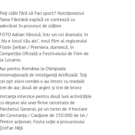
Poți slăbi fără să faci sport? Nutriționistul
Tania Fântână explică ce contează cu
adevărat în procesul de slăbire
FOTO Adrian Văncică, într-un rol dramatic în
„Nu e locul tău aici”, noul film al regizorului
Florin Șerban / Premiera, duminică, în
Competiția Oficială a Festivalului de Film de
la Locarno
Aur pentru România la Olimpiada
Internațională de Inteligență Artificială. Toți
cei opt elevi români s-au întors cu medalii:
trei de aur, două de argint și trei de bronz
Instanța interzice pentru două luni activitățile
cu deșeuri ale unei firme cercetate de
Parchetul General, pe un teren de 4 hectare
din Constanța / Cauțiune de 250.000 de lei /
Printre acționari, fosta soție a procurorului
Ștefan Niță