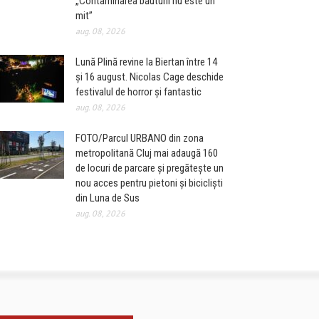
„Contaminarea băuturii nu este un
mit”
aug. 08, 2026
Lună Plină revine la Biertan între 14
și 16 august. Nicolas Cage deschide
festivalul de horror și fantastic
aug. 08, 2026
FOTO/Parcul URBANO din zona
metropolitană Cluj mai adaugă 160
de locuri de parcare și pregătește un
nou acces pentru pietoni și bicicliști
din Luna de Sus
aug. 08, 2026