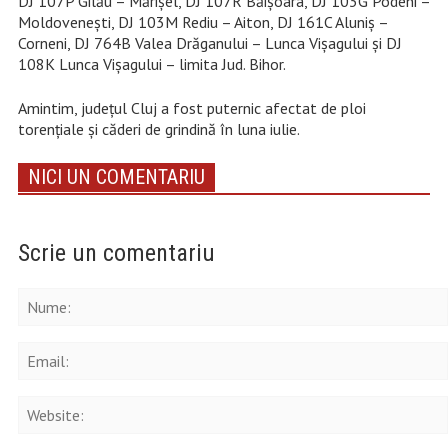
DJ 107P Gilău – Mărișel, DJ 107R Băișoara, DJ 103G Podeni –
Moldovenești, DJ 103M Rediu – Aiton, DJ 161C Aluniș –
Corneni, DJ 764B Valea Drăganului – Lunca Vișagului și DJ
108K Lunca Vișagului – limita Jud. Bihor.
Amintim, județul Cluj a fost puternic afectat de ploi
torențiale și căderi de grindină în luna iulie.
NICI UN COMENTARIU
Scrie un comentariu