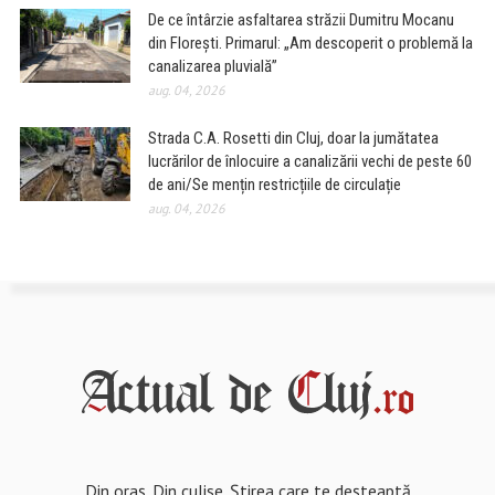
De ce întârzie asfaltarea străzii Dumitru Mocanu
din Florești. Primarul: „Am descoperit o problemă la
canalizarea pluvială”
aug. 04, 2026
Strada C.A. Rosetti din Cluj, doar la jumătatea
lucrărilor de înlocuire a canalizării vechi de peste 60
de ani/Se mențin restricțiile de circulație
aug. 04, 2026
Din oraș. Din culise. Știrea care te deșteaptă