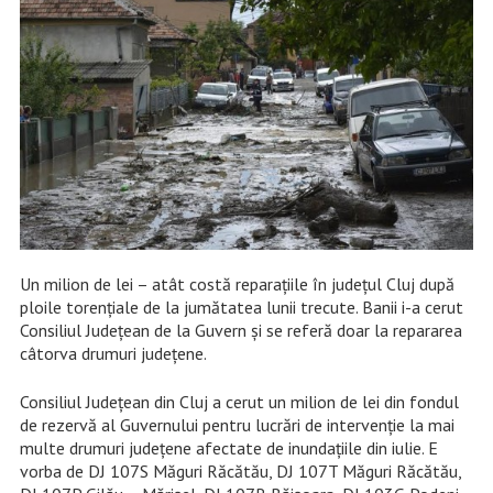
Un milion de lei – atât costă reparațiile în județul Cluj după
ploile torențiale de la jumătatea lunii trecute. Banii i-a cerut
Consiliul Județean de la Guvern și se referă doar la repararea
câtorva drumuri județene.
Consiliul Județean din Cluj a cerut un milion de lei din fondul
de rezervă al Guvernului pentru lucrări de intervenție la mai
multe drumuri județene afectate de inundațiile din iulie. E
vorba de DJ 107S Măguri Răcătău, DJ 107T Măguri Răcătău,