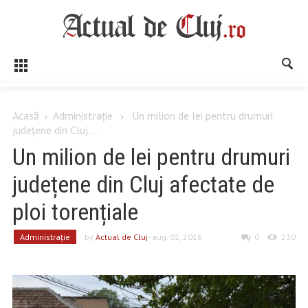
Acasă
Administrație
Un milion de lei pentru drumuri
județene din Cluj ...
Un milion de lei pentru drumuri
județene din Cluj afectate de
ploi torențiale
Administrație
by
Actual de Cluj
- aug. 01, 2016
0
230