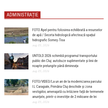
ADMINISTRAȚIE
FOTO Apel pentru folosirea echilibrată a resurselor
de apă / Seceta hidrologică afectează spațiul
hidrografic Someș-Tisa
aug. 05, 2026
UNTOLD 2026 schimbă programul transportului
public din Cluj: autobuze suplimentate și linii de
noapte prelungite până dimineața
aug. 05, 2026
FOTO/VIDEO/La un an de la modernizarea parcului
I.L Caragiale, Primăria Cluj deschide și zona
vestigiilor, amenajată cu întâziere față de termenele
anunțate, printr-o investiție de 2 milioane de lei
aug. 05, 2026