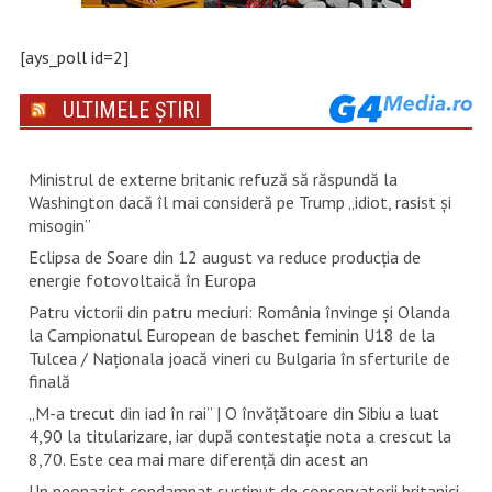
[ays_poll id=2]
ULTIMELE ȘTIRI
Ministrul de externe britanic refuză să răspundă la
Washington dacă îl mai consideră pe Trump „idiot, rasist şi
misogin”
Eclipsa de Soare din 12 august va reduce producția de
energie fotovoltaică în Europa
Patru victorii din patru meciuri: România învinge și Olanda
la Campionatul European de baschet feminin U18 de la
Tulcea / Naționala joacă vineri cu Bulgaria în sferturile de
finală
„M-a trecut din iad în rai” | O învățătoare din Sibiu a luat
4,90 la titularizare, iar după contestație nota a crescut la
8,70. Este cea mai mare diferență din acest an
Un neonazist condamnat susţinut de conservatorii britanici