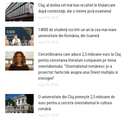
Cluj, al doilea cel mai bun rezultat la titularizare
după contestații, dar o treime pică examenul
aug. 04, 2026
14000 de studenți noi într-un an la cea mai mare
universitate din România, din toamnă
aug. 04, 2026
Cercetătoarea care aduce 2,5 milioane euro la Cluj
pentru cercetarea literaturii comparate pe tema
orientalismului: ”Orientalismul românesc și-a
proiectat fanteziile asupra unui Orient multiplu si
eterogen”
aug. 03, 2026
O universitate din Cluj primește 2,5 milioane de
euro pentru a cerceta orientalismul în cultura
română
aug. 03, 2026