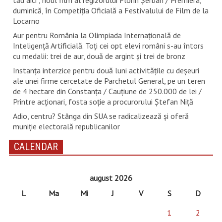
duminică, în Competiția Oficială a Festivalului de Film de la
Locarno
Aur pentru România la Olimpiada Internațională de
Inteligență Artificială. Toți cei opt elevi români s-au întors
cu medalii: trei de aur, două de argint și trei de bronz
Instanța interzice pentru două luni activitățile cu deșeuri
ale unei firme cercetate de Parchetul General, pe un teren
de 4 hectare din Constanța / Cauțiune de 250.000 de lei /
Printre acționari, fosta soție a procurorului Ștefan Niță
Adio, centru? Stânga din SUA se radicalizează și oferă
muniție electorală republicanilor
CALENDAR
august 2026
L
Ma
Mi
J
V
S
D
1
2