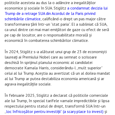
politicile acesteia au dus la o adâncire a inegalităților
economice și sociale în SUA. Stiglitz
a condamnat decizia lui
Trump de a retrage SUA din Acordul de la Paris privind
schimbările climatice
, calificând-o drept un pas major către
transformarea țării într-un ”stat paria”. El a subliniat că SUA,
ca unul dintre cei mai mari emițători de gaze cu efect de seră
pe cap de locuitor, are o responsabilitate morală și
economică în combaterea schimbărilor climatice. ​
În 2024, Stiglitz s-a alăturat unui grup de 23 de economiști
laureați ai Premiului Nobel care au semnat o scrisoare
deschisă în sprijinul planului economic al candidatei
democrate Kamala Harris, considerându-l „mult superior”
celui al lui Trump. Aceștia au avertizat că un al doilea mandat
al lui Trump ar putea destabiliza economia americană și ar
agrava inegalitățile sociale. ​
În februarie 2025, Stiglitz a declarat că politicile comerciale
ale lui Trump, în special tarifele vamale impredictibile și lipsa
respectului pentru statul de drept, transformă SUA într-un
„
loc înfricoșător pentru investiții” (a scary place to invest)
și