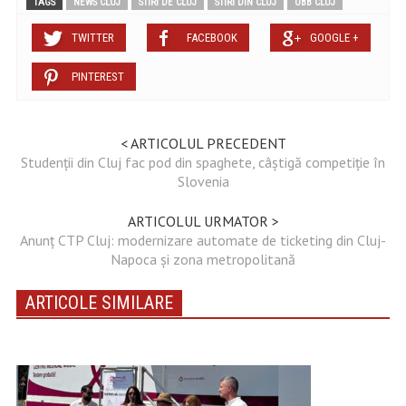
TAGS
NEWS CLUJ
STIRI DE CLUJ
STIRI DIN CLUJ
UBB CLUJ
TWITTER
FACEBOOK
GOOGLE +
PINTEREST
< ARTICOLUL PRECEDENT
Studenții din Cluj fac pod din spaghete, câștigă competiție în
Slovenia
ARTICOLUL URMATOR >
Anunț CTP Cluj: modernizare automate de ticketing din Cluj-
Napoca și zona metropolitană
ARTICOLE SIMILARE