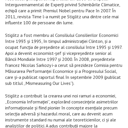
Interguvernamental de Experți privind Schimbările Climatice,
echipă care a primit Premiul Nobel pentru Pace în 2007. În
2011, revista Time l-a numit pe Stiglitz una dintre cele mai
influente 100 de persoane din lume.
Stiglitz a fost membru al Consiliului Consilierilor Economici
între 1993 și 1995, în timpul administrației Clinton, și a
ocupat funcția de președinte al consiliului între 1995 și 1997.
Apoi a devenit economist-șef și vicepreședinte senior al
Băncii Mondiale între 1997 și 2000. În 2008, președintele
francez Nicolas Sarkozy i-a cerut să prezideze Comisia pentru
Măsurarea Performanței Economice și a Progresului Social,
care și-a publicat raportul final în septembrie 2009 (publicat
sub titlul „Mismeasuring Our Lives”).
Stiglitz a contribuit la crearea unei noi ramuri a economiei,
„Economia Informației”, explorând consecințele asimetriilor
informaționale și fiind pionier în concepte esențiale precum
selecția adversă și hazardul moral, care au devenit acum
instrumente standard nu numai ale teoreticienilor, ci și ale
analiștilor de politici. A adus contribuții majore la