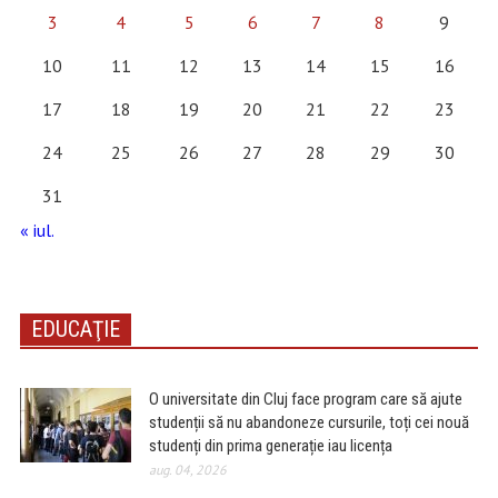
3
4
5
6
7
8
9
10
11
12
13
14
15
16
17
18
19
20
21
22
23
24
25
26
27
28
29
30
31
« iul.
EDUCAŢIE
O universitate din Cluj face program care să ajute
studenții să nu abandoneze cursurile, toți cei nouă
studenți din prima generație iau licența
aug. 04, 2026