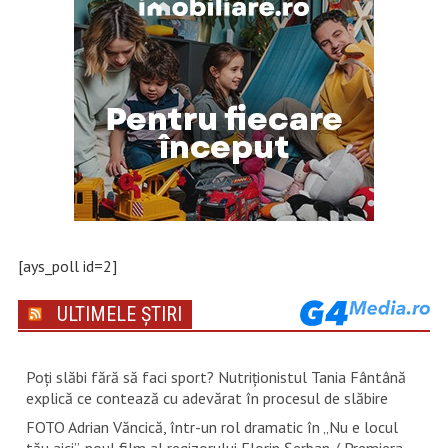
[ays_poll id=2]
ULTIMELE ȘTIRI
Poți slăbi fără să faci sport? Nutriționistul Tania Fântână
explică ce contează cu adevărat în procesul de slăbire
FOTO Adrian Văncică, într-un rol dramatic în „Nu e locul
tău aici”, noul film al regizorului Florin Șerban / Premiera,