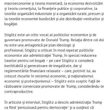
macroeconomie și teoria monetară, la economia dezvoltării
și teoria comerțului, la finanțele publice și corporative, la
teoriile organizării industriale și a organizării rurale, precum și
la teoriile economiei bunăstării și ale distribuției veniturilor și
bogăției.
Stiglitz este un critic vocal al politicilor economice și de
guvernare promovate de Donald Trump. Relația dintre cei doi
nu este una antagonică pe plan ideologic și
profesional. Stiglitz a criticat în mod repetat politicile
economice ale administrației Trump, în special reducerea
taxelor pentru cei bogați – pe care Stiglitz o consideră
inechitabilă și generatoare de inegalitate, dar și
reglementările financiare relaxate – care, potrivit lui, au
crescut riscurile în sistemul economic, și naționalismul
economic și protecționismul – Stiglitz este sceptic față de
războaiele comerciale promovate de Trump, considerându-le
contraproductive.
În articole și interviuri, Stiglitz a descris administrația Trump
ca fiind ”periculoasă pentru democrație” și a susținut că