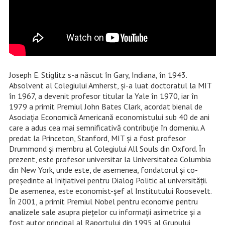
Joseph E. Stiglitz s-a născut în Gary, Indiana, în 1943.
Absolvent al Colegiului Amherst, și-a luat doctoratul la MIT
în 1967, a devenit profesor titular la Yale în 1970, iar în
1979 a primit Premiul John Bates Clark, acordat bienal de
Asociația Economică Americană economistului sub 40 de ani
care a adus cea mai semnificativă contribuție în domeniu. A
predat la Princeton, Stanford, MIT și a fost profesor
Drummond și membru al Colegiului All Souls din Oxford. În
prezent, este profesor universitar la Universitatea Columbia
din New York, unde este, de asemenea, fondatorul și co-
președinte al Inițiativei pentru Dialog Politic al universității.
De asemenea, este economist-șef al Institutului Roosevelt.
În 2001, a primit Premiul Nobel pentru economie pentru
analizele sale asupra piețelor cu informații asimetrice și a
fost autor principal al Raportului din 1995 al Grupului