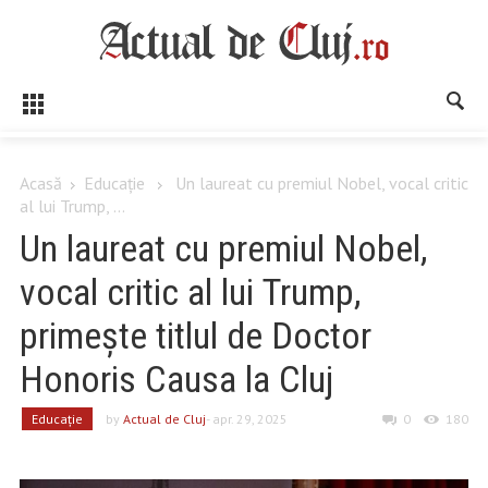
Acasă
Educaţie
Un laureat cu premiul Nobel, vocal critic
al lui Trump, ...
Un laureat cu premiul Nobel,
vocal critic al lui Trump,
primește titlul de Doctor
Honoris Causa la Cluj
Educaţie
by
Actual de Cluj
- apr. 29, 2025
0
180