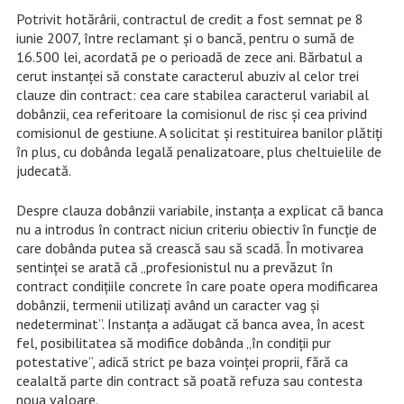
Potrivit hotărârii, contractul de credit a fost semnat pe 8
iunie 2007, între reclamant și o bancă, pentru o sumă de
16.500 lei, acordată pe o perioadă de zece ani. Bărbatul a
cerut instanței să constate caracterul abuziv al celor trei
clauze din contract: cea care stabilea caracterul variabil al
dobânzii, cea referitoare la comisionul de risc și cea privind
comisionul de gestiune. A solicitat și restituirea banilor plătiți
în plus, cu dobânda legală penalizatoare, plus cheltuielile de
judecată.
Despre clauza dobânzii variabile, instanța a explicat că banca
nu a introdus în contract niciun criteriu obiectiv în funcție de
care dobânda putea să crească sau să scadă. În motivarea
sentinței se arată că „profesionistul nu a prevăzut în
contract condițiile concrete în care poate opera modificarea
dobânzii, termenii utilizați având un caracter vag și
nedeterminat”. Instanța a adăugat că banca avea, în acest
fel, posibilitatea să modifice dobânda „în condiții pur
potestative”, adică strict pe baza voinței proprii, fără ca
cealaltă parte din contract să poată refuza sau contesta
noua valoare.