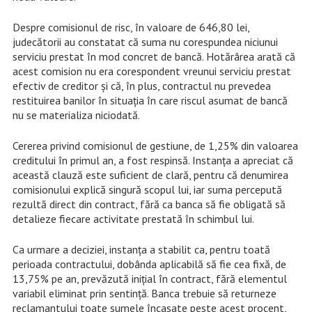
Despre comisionul de risc, în valoare de 646,80 lei,
judecătorii au constatat că suma nu corespundea niciunui
serviciu prestat în mod concret de bancă. Hotărârea arată că
acest comision nu era corespondent vreunui serviciu prestat
efectiv de creditor și că, în plus, contractul nu prevedea
restituirea banilor în situația în care riscul asumat de bancă
nu se materializa niciodată.
Cererea privind comisionul de gestiune, de 1,25% din valoarea
creditului în primul an, a fost respinsă. Instanța a apreciat că
această clauză este suficient de clară, pentru că denumirea
comisionului explică singură scopul lui, iar suma percepută
rezultă direct din contract, fără ca banca să fie obligată să
detalieze fiecare activitate prestată în schimbul lui.
Ca urmare a deciziei, instanța a stabilit ca, pentru toată
perioada contractului, dobânda aplicabilă să fie cea fixă, de
13,75% pe an, prevăzută inițial în contract, fără elementul
variabil eliminat prin sentință. Banca trebuie să returneze
reclamantului toate sumele încasate peste acest procent,