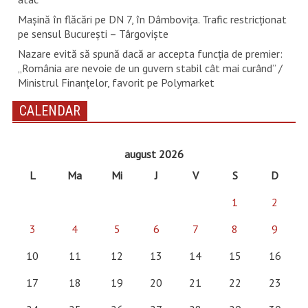
Mașină în flăcări pe DN 7, în Dâmbovița. Trafic restricționat
pe sensul București – Târgoviște
Nazare evită să spună dacă ar accepta funcția de premier:
„România are nevoie de un guvern stabil cât mai curând” /
Ministrul Finanțelor, favorit pe Polymarket
CALENDAR
august 2026
L
Ma
Mi
J
V
S
D
1
2
3
4
5
6
7
8
9
10
11
12
13
14
15
16
17
18
19
20
21
22
23