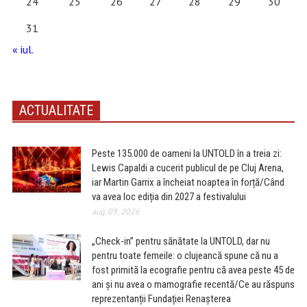
24
25
26
27
28
29
30
31
« iul.
ACTUALITATE
Peste 135.000 de oameni la UNTOLD în a treia zi:
Lewis Capaldi a cucerit publicul de pe Cluj Arena,
iar Martin Garrix a încheiat noaptea în forță/Când
va avea loc ediția din 2027 a festivalului
aug. 09, 2026
„Check-in” pentru sănătate la UNTOLD, dar nu
pentru toate femeile: o clujeancă spune că nu a
fost primită la ecografie pentru că avea peste 45 de
ani și nu avea o mamografie recentă/Ce au răspuns
reprezentanții Fundației Renașterea