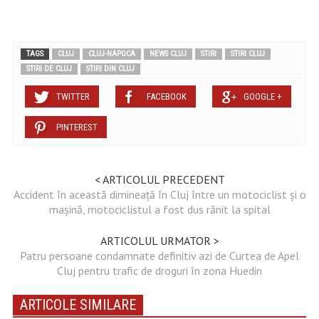
TAGS
CLUJ
CLUJ-NAPOCA
NEWS CLUJ
STIRI
STIRI CLUJ
STIRI DE CLUJ
STIRI DIN CLUJ
TWITTER
FACEBOOK
GOOGLE +
PINTEREST
< ARTICOLUL PRECEDENT
Accident în această dimineață în Cluj între un motociclist și o
mașină, motociclistul a fost dus rănit la spital
ARTICOLUL URMATOR >
Patru persoane condamnate definitiv azi de Curtea de Apel
Cluj pentru trafic de droguri în zona Huedin
ARTICOLE SIMILARE