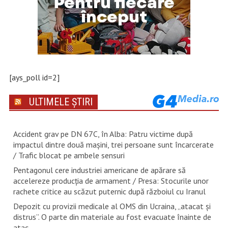
[ays_poll id=2]
ULTIMELE ȘTIRI
Accident grav pe DN 67C, în Alba: Patru victime după
impactul dintre două mașini, trei persoane sunt încarcerate
/ Trafic blocat pe ambele sensuri
Pentagonul cere industriei americane de apărare să
accelereze producția de armament / Presa: Stocurile unor
rachete critice au scăzut puternic după războiul cu Iranul
Depozit cu provizii medicale al OMS din Ucraina, „atacat și
distrus”. O parte din materiale au fost evacuate înainte de
atac