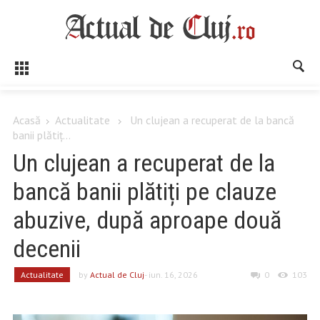
Acasă
Actualitate
Un clujean a recuperat de la bancă
banii plătiț...
Un clujean a recuperat de la
bancă banii plătiți pe clauze
abuzive, după aproape două
decenii
Actualitate
by
Actual de Cluj
- iun. 16, 2026
0
103