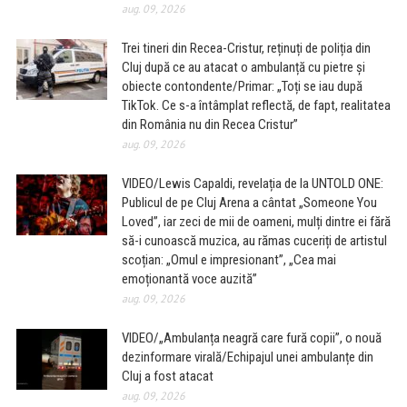
aug. 09, 2026
Trei tineri din Recea-Cristur, reținuți de poliția din
Cluj după ce au atacat o ambulanță cu pietre și
obiecte contondente/Primar: „Toți se iau după
TikTok. Ce s-a întâmplat reflectă, de fapt, realitatea
din România nu din Recea Cristur”
aug. 09, 2026
VIDEO/Lewis Capaldi, revelația de la UNTOLD ONE:
Publicul de pe Cluj Arena a cântat „Someone You
Loved”, iar zeci de mii de oameni, mulți dintre ei fără
să-i cunoască muzica, au rămas cuceriți de artistul
scoțian: „Omul e impresionant”, „Cea mai
emoționantă voce auzită”
aug. 09, 2026
VIDEO/„Ambulanța neagră care fură copii”, o nouă
dezinformare virală/Echipajul unei ambulanțe din
Cluj a fost atacat
aug. 09, 2026