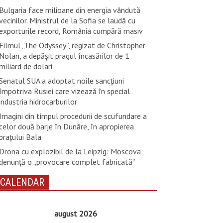
Bulgaria face milioane din energia vândută
vecinilor. Ministrul de la Sofia se laudă cu
exporturile record, România cumpără masiv
Filmul „The Odyssey”, regizat de Christopher
Nolan, a depăşit pragul încasărilor de 1
miliard de dolari
Senatul SUA a adoptat noile sancţiuni
împotriva Rusiei care vizează în special
industria hidrocarburilor
Imagini din timpul procedurii de scufundare a
celor două barje în Dunăre, în apropierea
brațului Bala
Drona cu explozibil de la Leipzig: Moscova
denunţă o „provocare complet fabricată”
CALENDAR
august 2026