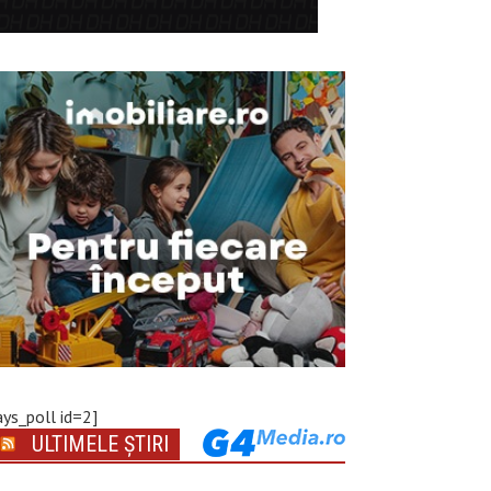
ays_poll id=2]
ULTIMELE ȘTIRI