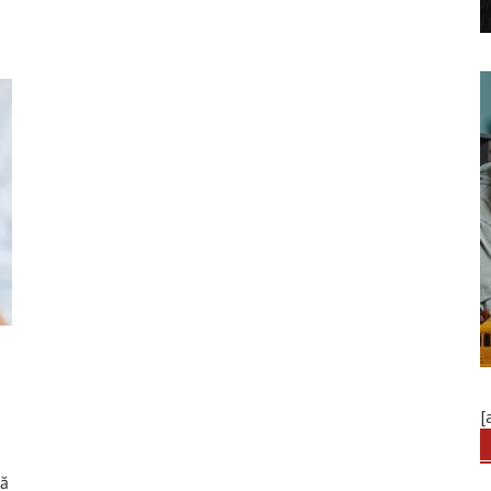
r
[
bă