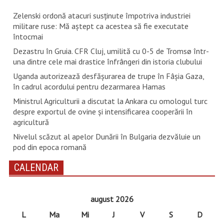
Zelenski ordonă atacuri susţinute împotriva industriei
militare ruse: Mă aştept ca acestea să fie executate
întocmai
Dezastru în Gruia. CFR Cluj, umilită cu 0-5 de Tromsø într-
una dintre cele mai drastice înfrângeri din istoria clubului
Uganda autorizează desfăşurarea de trupe în Fâşia Gaza,
în cadrul acordului pentru dezarmarea Hamas
Ministrul Agriculturii a discutat la Ankara cu omologul turc
despre exportul de ovine și intensificarea cooperării în
agricultură
Nivelul scăzut al apelor Dunării în Bulgaria dezvăluie un
pod din epoca romană
CALENDAR
august 2026
L
Ma
Mi
J
V
S
D