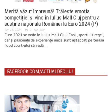
Merită văzut împreună! Trăiește emoția
competiției și vino în Iulius Mall Cluj pentru a
susține naționala României la Euro 2024 (P)
iun. 13, 2024
0
169
Euro 2024 se vede în Iulius Mall Cluj! Fanii „sportului rege”,
dar și pasionații de experiențe unice sunt așteptați pe terasa
food court-ului să vadă…
FACEBOOK.COM/ACTUALDECLUJ