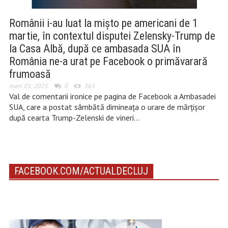
Românii i-au luat la mișto pe americani de 1
martie, în contextul disputei Zelensky-Trump de
la Casa Albă, după ce ambasada SUA în
România ne-a urat pe Facebook o primăvarară
frumoasă
mart. 01, 2025
0
363
Val de comentarii ironice pe pagina de Facebook a Ambasadei
SUA, care a postat sâmbătă dimineața o urare de mărțișor
după cearta Trump-Zelenski de vineri…
FACEBOOK.COM/ACTUALDECLUJ