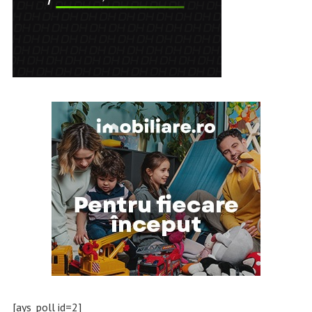
[ays_poll id=2]