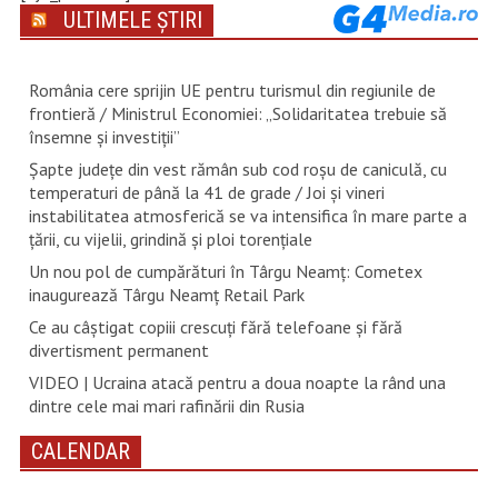
ULTIMELE ȘTIRI
România cere sprijin UE pentru turismul din regiunile de
frontieră / Ministrul Economiei: „Solidaritatea trebuie să
însemne și investiții”
Șapte județe din vest rămân sub cod roșu de caniculă, cu
temperaturi de până la 41 de grade / Joi și vineri
instabilitatea atmosferică se va intensifica în mare parte a
țării, cu vijelii, grindină și ploi torențiale
Un nou pol de cumpărături în Târgu Neamț: Cometex
inaugurează Târgu Neamț Retail Park
Ce au câștigat copiii crescuți fără telefoane și fără
divertisment permanent
VIDEO | Ucraina atacă pentru a doua noapte la rând una
dintre cele mai mari rafinării din Rusia
CALENDAR