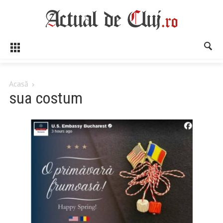
Acasă
sua costum