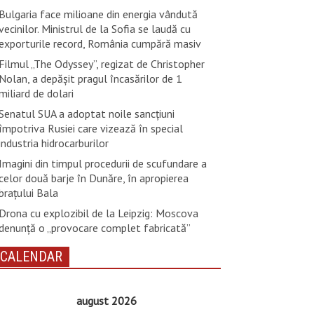
Bulgaria face milioane din energia vândută
vecinilor. Ministrul de la Sofia se laudă cu
exporturile record, România cumpără masiv
Filmul „The Odyssey”, regizat de Christopher
Nolan, a depăşit pragul încasărilor de 1
miliard de dolari
Senatul SUA a adoptat noile sancţiuni
împotriva Rusiei care vizează în special
industria hidrocarburilor
Imagini din timpul procedurii de scufundare a
celor două barje în Dunăre, în apropierea
brațului Bala
Drona cu explozibil de la Leipzig: Moscova
denunţă o „provocare complet fabricată”
CALENDAR
august 2026