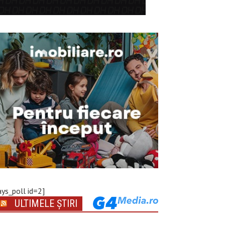
ays_poll id=2]
ULTIMELE ȘTIRI