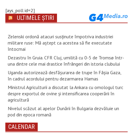
[ays_poll id=2]
ULTIMELE ȘTIRI
Zelenski ordonă atacuri susţinute împotriva industriei
militare ruse: Mă aştept ca acestea să fie executate
întocmai
Dezastru în Gruia. CFR Cluj, umilită cu 0-5 de Tromsø într-
una dintre cele mai drastice înfrângeri din istoria clubului
Uganda autorizează desfăşurarea de trupe în Fâşia Gaza,
în cadrul acordului pentru dezarmarea Hamas
Ministrul Agriculturii a discutat la Ankara cu omologul turc
despre exportul de ovine și intensificarea cooperării în
agricultură
Nivelul scăzut al apelor Dunării în Bulgaria dezvăluie un
pod din epoca romană
CALENDAR