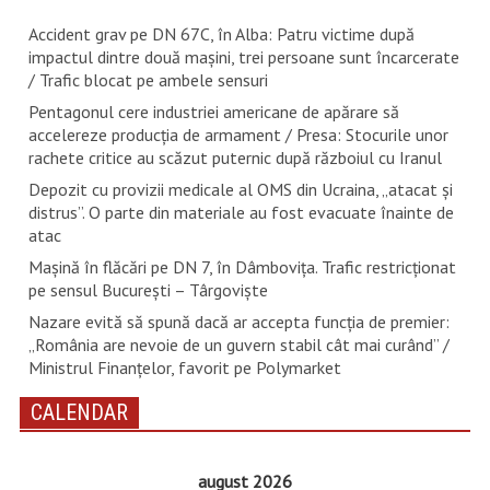
Accident grav pe DN 67C, în Alba: Patru victime după
impactul dintre două mașini, trei persoane sunt încarcerate
/ Trafic blocat pe ambele sensuri
Pentagonul cere industriei americane de apărare să
accelereze producția de armament / Presa: Stocurile unor
rachete critice au scăzut puternic după războiul cu Iranul
Depozit cu provizii medicale al OMS din Ucraina, „atacat și
distrus”. O parte din materiale au fost evacuate înainte de
atac
Mașină în flăcări pe DN 7, în Dâmbovița. Trafic restricționat
pe sensul București – Târgoviște
Nazare evită să spună dacă ar accepta funcția de premier:
„România are nevoie de un guvern stabil cât mai curând” /
Ministrul Finanțelor, favorit pe Polymarket
CALENDAR
august 2026