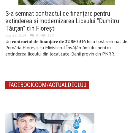
S-a semnat contractul de finanțare pentru
extinderea și modernizarea Liceului “Dumitru
Tăuțan” din Florești
aug. 28, 2024
0
180
Un 𝐜𝐨𝐧𝐭𝐫𝐚𝐜𝐭𝐮𝐥 𝐝𝐞 𝐟𝐢𝐧𝐚𝐧𝐭̦𝐚𝐫𝐞 𝐝𝐞 𝟐𝟐.𝟖𝟓𝟎.𝟑𝟏𝟔 𝐥ei a fost semnat de
Primăria Florești cu Ministerul Învățământului pentru
extinderea liceului din localitate. Banii provin din PNRR…
FACEBOOK.COM/ACTUALDECLUJ