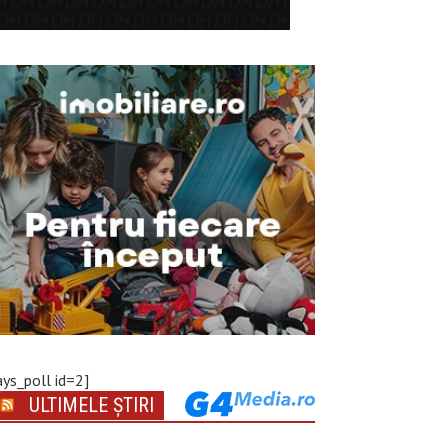
ays_poll id=2]
ULTIMELE ȘTIRI