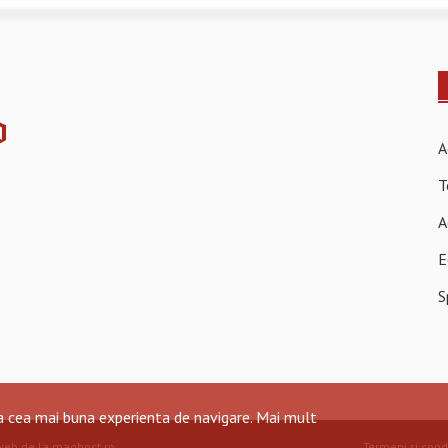
A
T
A
E
S
ra cea mai buna experienta de navigare.
Mai mult
web de la maghost.ro
.
Termeni și condi