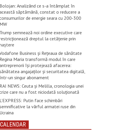
Bolojan: Analizând ce s-a întâmplat în
această săptămână, constat o reducere a
consumurilor de energie seara cu 200-300
MW
Trump semnează noi ordine executive care
restricţionează dreptul la cetăţenie prin
naştere
Vodafone Business și Rețeaua de sănătate
Regina Maria transformă modul în care
antreprenorii își protejează afacerea:
sănătatea angajaților și securitatea digitală,
într-un singur abonament
RAI NEWS: Ceuta și Melilla, cronologia unei
crize care nu a fost niciodată soluționată
L’EXPRESS: Putin face schimbări
semnificative la vârful armatei ruse din
Ucraina
CALENDAR