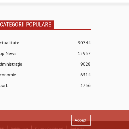
CATEGORII POPULARE
ctualitate
30744
op News
15937
dministrație
9028
conomie
6314
port
3756
Accept!
ții
Publicitate
Despre Cookie-uri
Redacția