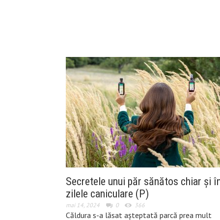
Secretele unui păr sănătos chiar și î
zilele caniculare (P)
mai 14, 2024
0
366
Căldura s-a lăsat așteptată parcă prea mult