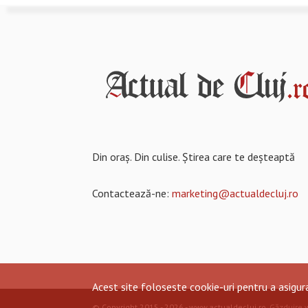
Din oraș. Din culise. Știrea care te deșteaptă
Contactează-ne:
marketing@actualdecluj.ro
Acest site foloseste cookie-uri pentru a asigu
© Copyright 2015 - 2026 - www.actualdecluj.ro.
Găzduire 