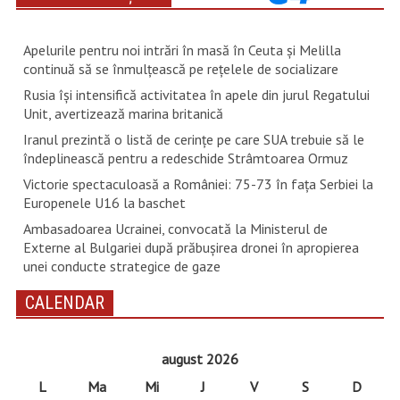
Apelurile pentru noi intrări în masă în Ceuta şi Melilla
continuă să se înmulţească pe reţelele de socializare
Rusia își intensifică activitatea în apele din jurul Regatului
Unit, avertizează marina britanică
Iranul prezintă o listă de cerinţe pe care SUA trebuie să le
îndeplinească pentru a redeschide Strâmtoarea Ormuz
Victorie spectaculoasă a României: 75-73 în fața Serbiei la
Europenele U16 la baschet
Ambasadoarea Ucrainei, convocată la Ministerul de
Externe al Bulgariei după prăbușirea dronei în apropierea
unei conducte strategice de gaze
CALENDAR
august 2026
L
Ma
Mi
J
V
S
D