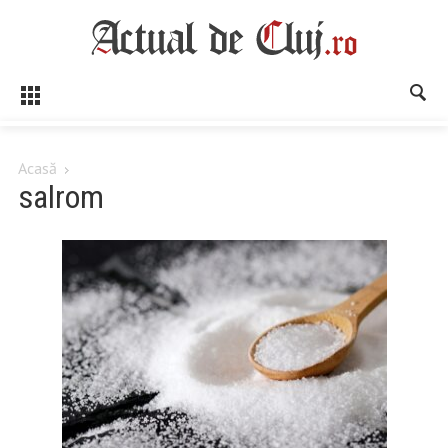
Acasă
salrom