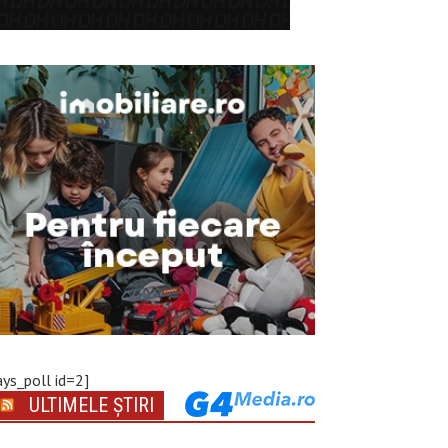
ays_poll id=2]
ULTIMELE ȘTIRI