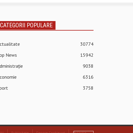
CATEGORII POPULARE
ctualitate
30774
op News
15942
dministrație
9038
conomie
6316
port
3758
ții
Publicitate
Despre Cookie-uri
Redacția