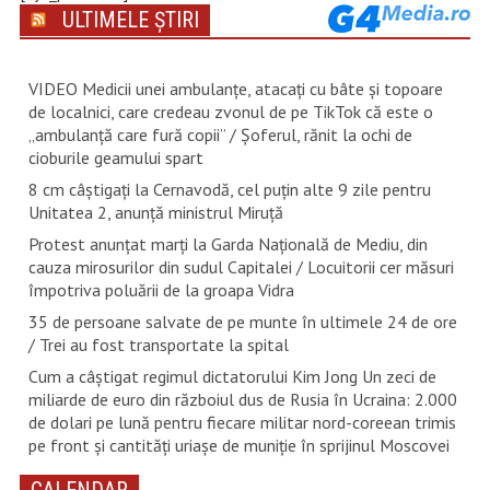
ULTIMELE ȘTIRI
VIDEO Medicii unei ambulanțe, atacați cu bâte și topoare
de localnici, care credeau zvonul de pe TikTok că este o
„ambulanță care fură copii” / Șoferul, rănit la ochi de
cioburile geamului spart
8 cm câștigați la Cernavodă, cel puțin alte 9 zile pentru
Unitatea 2, anunță ministrul Miruță
Protest anunțat marți la Garda Națională de Mediu, din
cauza mirosurilor din sudul Capitalei / Locuitorii cer măsuri
împotriva poluării de la groapa Vidra
35 de persoane salvate de pe munte în ultimele 24 de ore
/ Trei au fost transportate la spital
Cum a câștigat regimul dictatorului Kim Jong Un zeci de
miliarde de euro din războiul dus de Rusia în Ucraina: 2.000
de dolari pe lună pentru fiecare militar nord-coreean trimis
pe front și cantități uriașe de muniție în sprijinul Moscovei