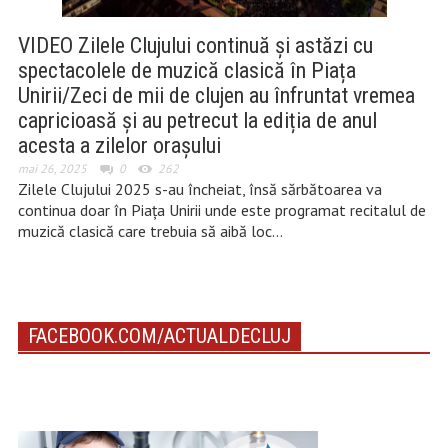
VIDEO Zilele Clujului continuă și astăzi cu
spectacolele de muzică clasică în Piața
Unirii/Zeci de mii de clujen au înfruntat vremea
capricioasă și au petrecut la ediția de anul
acesta a zilelor orașului
mai 26, 2025
0
262
Zilele Clujului 2025 s-au încheiat, însă sărbătoarea va
continua doar în Piața Unirii unde este programat recitalul de
muzică clasică care trebuia să aibă loc…
FACEBOOK.COM/ACTUALDECLUJ