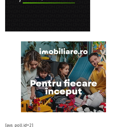
[ays_poll id=2]