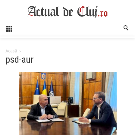
Acasă
psd-aur