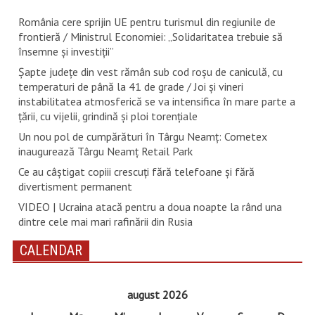
România cere sprijin UE pentru turismul din regiunile de
frontieră / Ministrul Economiei: „Solidaritatea trebuie să
însemne și investiții”
Șapte județe din vest rămân sub cod roșu de caniculă, cu
temperaturi de până la 41 de grade / Joi și vineri
instabilitatea atmosferică se va intensifica în mare parte a
țării, cu vijelii, grindină și ploi torențiale
Un nou pol de cumpărături în Târgu Neamț: Cometex
inaugurează Târgu Neamț Retail Park
Ce au câștigat copiii crescuți fără telefoane și fără
divertisment permanent
VIDEO | Ucraina atacă pentru a doua noapte la rând una
dintre cele mai mari rafinării din Rusia
CALENDAR
august 2026