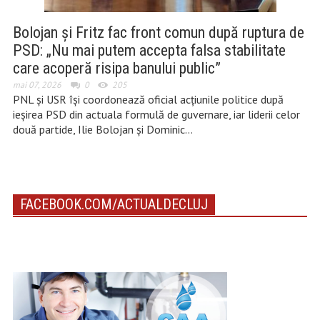
Bolojan și Fritz fac front comun după ruptura de
PSD: „Nu mai putem accepta falsa stabilitate
care acoperă risipa banului public”
mai 07, 2026
0
205
PNL și USR își coordonează oficial acțiunile politice după
ieșirea PSD din actuala formulă de guvernare, iar liderii celor
două partide, Ilie Bolojan și Dominic…
FACEBOOK.COM/ACTUALDECLUJ