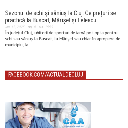
Sezonul de schi și săniuș la Cluj: Ce prețuri se
practică la Buscat, Mărișel și Feleacu
ian. 12, 2025
0
1995
În județul Cluj, iubitorii de sporturi de iarnă pot opta pentru
schi sau săniuș la Buscat, la Mărișel sau chiar în apropiere de
municipiu, la…
FACEBOOK.COM/ACTUALDECLUJ