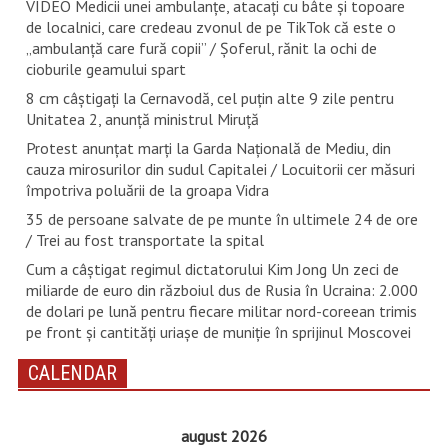
VIDEO Medicii unei ambulanțe, atacați cu bâte și topoare
de localnici, care credeau zvonul de pe TikTok că este o
„ambulanță care fură copii” / Șoferul, rănit la ochi de
cioburile geamului spart
8 cm câștigați la Cernavodă, cel puțin alte 9 zile pentru
Unitatea 2, anunță ministrul Miruță
Protest anunțat marți la Garda Națională de Mediu, din
cauza mirosurilor din sudul Capitalei / Locuitorii cer măsuri
împotriva poluării de la groapa Vidra
35 de persoane salvate de pe munte în ultimele 24 de ore
/ Trei au fost transportate la spital
Cum a câștigat regimul dictatorului Kim Jong Un zeci de
miliarde de euro din războiul dus de Rusia în Ucraina: 2.000
de dolari pe lună pentru fiecare militar nord-coreean trimis
pe front și cantități uriașe de muniție în sprijinul Moscovei
CALENDAR
august 2026