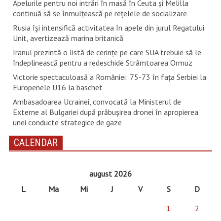
Apelurile pentru noi intrări în masă în Ceuta şi Melilla
continuă să se înmulţească pe reţelele de socializare
Rusia își intensifică activitatea în apele din jurul Regatului
Unit, avertizează marina britanică
Iranul prezintă o listă de cerinţe pe care SUA trebuie să le
îndeplinească pentru a redeschide Strâmtoarea Ormuz
Victorie spectaculoasă a României: 75-73 în fața Serbiei la
Europenele U16 la baschet
Ambasadoarea Ucrainei, convocată la Ministerul de
Externe al Bulgariei după prăbușirea dronei în apropierea
unei conducte strategice de gaze
CALENDAR
august 2026
L
Ma
Mi
J
V
S
D
1
2