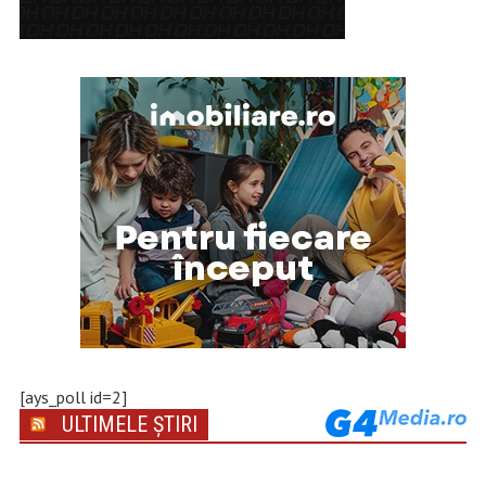
[ays_poll id=2]
ULTIMELE ȘTIRI