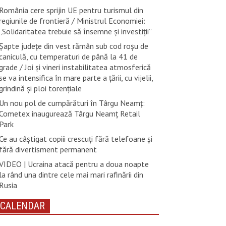
România cere sprijin UE pentru turismul din
regiunile de frontieră / Ministrul Economiei:
„Solidaritatea trebuie să însemne și investiții”
Șapte județe din vest rămân sub cod roșu de
caniculă, cu temperaturi de până la 41 de
grade / Joi și vineri instabilitatea atmosferică
se va intensifica în mare parte a țării, cu vijelii,
grindină și ploi torențiale
Un nou pol de cumpărături în Târgu Neamț:
Cometex inaugurează Târgu Neamț Retail
Park
Ce au câștigat copiii crescuți fără telefoane și
fără divertisment permanent
VIDEO | Ucraina atacă pentru a doua noapte
la rând una dintre cele mai mari rafinării din
Rusia
CALENDAR