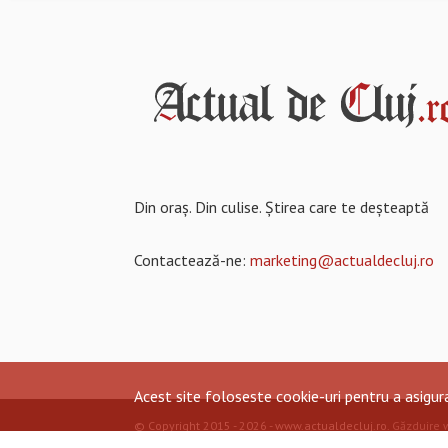
Din oraș. Din culise. Știrea care te deșteaptă
Contactează-ne:
marketing@actualdecluj.ro
Acest site foloseste cookie-uri pentru a asigu
© Copyright 2015 - 2026 - www.actualdecluj.ro.
Găzduire 