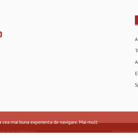
A
T
A
E
S
ra cea mai buna experienta de navigare.
Mai mult
web de la maghost.ro
.
Termeni și condi