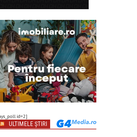
ays_poll id=2]
ULTIMELE ȘTIRI