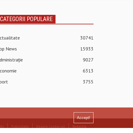
CATEGORII POPULARE
ctualitate
30741
op News
15933
dministrație
9027
conomie
6313
port
3755
Accept!
ții
Publicitate
Despre Cookie-uri
Redacția