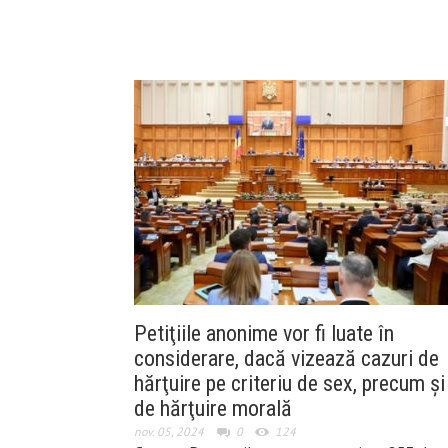
Petiţiile anonime vor fi luate în
considerare, dacă vizează cazuri de
hărţuire pe criteriu de sex, precum şi
de hărţuire morală
nov. 05, 2024
0
124