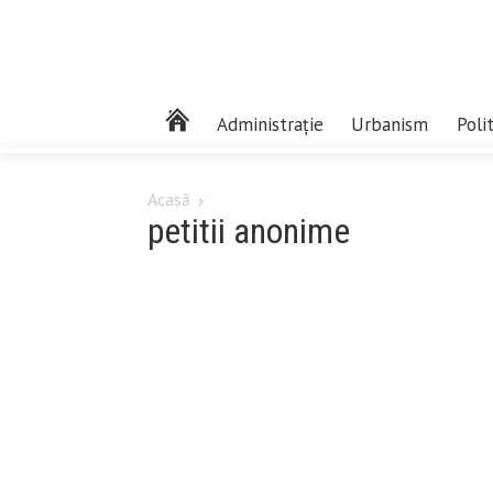
Administrație
Urbanism
Poli
Acasă
petitii anonime