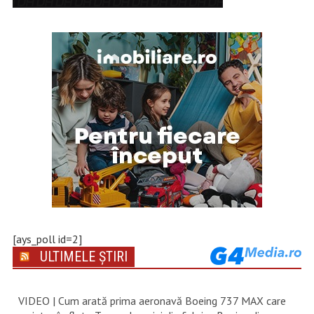
[ays_poll id=2]
ULTIMELE ȘTIRI
VIDEO | Cum arată prima aeronavă Boeing 737 MAX care