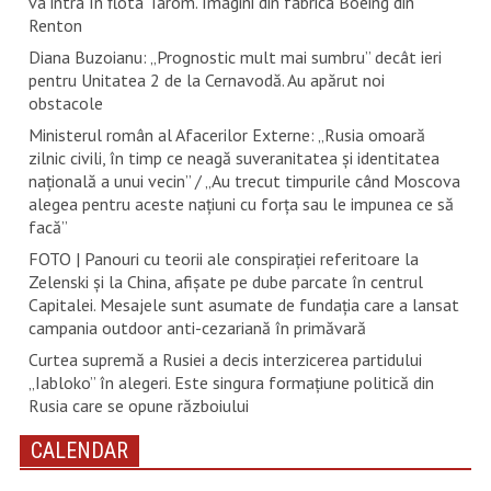
va intra în flota Tarom. Imagini din fabrica Boeing din
Renton
Diana Buzoianu: „Prognostic mult mai sumbru” decât ieri
pentru Unitatea 2 de la Cernavodă. Au apărut noi
obstacole
Ministerul român al Afacerilor Externe: „Rusia omoară
zilnic civili, în timp ce neagă suveranitatea și identitatea
națională a unui vecin” / „Au trecut timpurile când Moscova
alegea pentru aceste națiuni cu forța sau le impunea ce să
facă”
FOTO | Panouri cu teorii ale conspirației referitoare la
Zelenski și la China, afișate pe dube parcate în centrul
Capitalei. Mesajele sunt asumate de fundația care a lansat
campania outdoor anti-cezariană în primăvară
Curtea supremă a Rusiei a decis interzicerea partidului
„Iabloko” în alegeri. Este singura formațiune politică din
Rusia care se opune războiului
CALENDAR