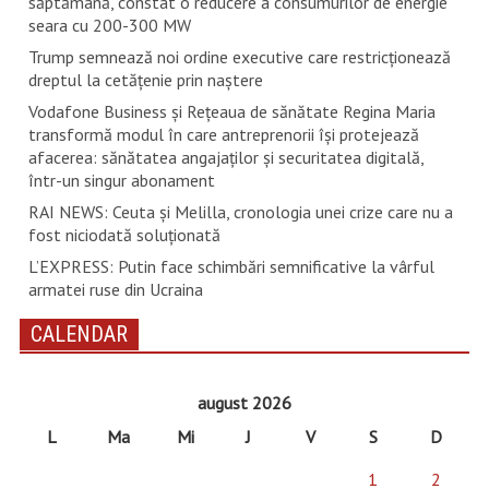
săptămână, constat o reducere a consumurilor de energie
seara cu 200-300 MW
Trump semnează noi ordine executive care restricţionează
dreptul la cetăţenie prin naştere
Vodafone Business și Rețeaua de sănătate Regina Maria
transformă modul în care antreprenorii își protejează
afacerea: sănătatea angajaților și securitatea digitală,
într-un singur abonament
RAI NEWS: Ceuta și Melilla, cronologia unei crize care nu a
fost niciodată soluționată
L’EXPRESS: Putin face schimbări semnificative la vârful
armatei ruse din Ucraina
CALENDAR
august 2026
L
Ma
Mi
J
V
S
D
1
2