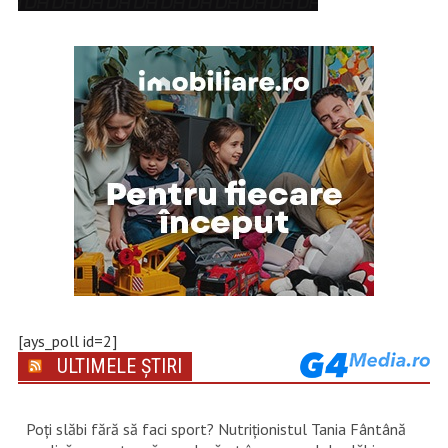
[ays_poll id=2]
ULTIMELE ȘTIRI
Poți slăbi fără să faci sport? Nutriționistul Tania Fântână