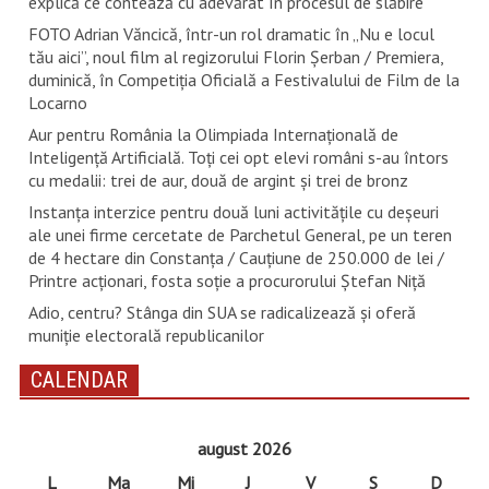
explică ce contează cu adevărat în procesul de slăbire
FOTO Adrian Văncică, într-un rol dramatic în „Nu e locul
tău aici”, noul film al regizorului Florin Șerban / Premiera,
duminică, în Competiția Oficială a Festivalului de Film de la
Locarno
Aur pentru România la Olimpiada Internațională de
Inteligență Artificială. Toți cei opt elevi români s-au întors
cu medalii: trei de aur, două de argint și trei de bronz
Instanța interzice pentru două luni activitățile cu deșeuri
ale unei firme cercetate de Parchetul General, pe un teren
de 4 hectare din Constanța / Cauțiune de 250.000 de lei /
Printre acționari, fosta soție a procurorului Ștefan Niță
Adio, centru? Stânga din SUA se radicalizează și oferă
muniție electorală republicanilor
CALENDAR
august 2026
L
Ma
Mi
J
V
S
D