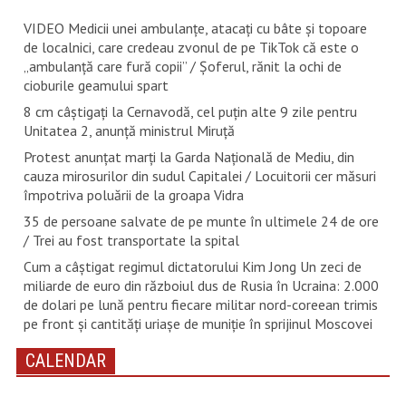
VIDEO Medicii unei ambulanțe, atacați cu bâte și topoare
de localnici, care credeau zvonul de pe TikTok că este o
„ambulanță care fură copii” / Șoferul, rănit la ochi de
cioburile geamului spart
8 cm câștigați la Cernavodă, cel puțin alte 9 zile pentru
Unitatea 2, anunță ministrul Miruță
Protest anunțat marți la Garda Națională de Mediu, din
cauza mirosurilor din sudul Capitalei / Locuitorii cer măsuri
împotriva poluării de la groapa Vidra
35 de persoane salvate de pe munte în ultimele 24 de ore
/ Trei au fost transportate la spital
Cum a câștigat regimul dictatorului Kim Jong Un zeci de
miliarde de euro din războiul dus de Rusia în Ucraina: 2.000
de dolari pe lună pentru fiecare militar nord-coreean trimis
pe front și cantități uriașe de muniție în sprijinul Moscovei
CALENDAR