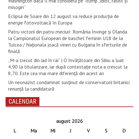
Washington dacă îl mai consideră pe Trump „idiot, rasist şi
misogin”
Eclipsa de Soare din 12 august va reduce producția de
energie fotovoltaică în Europa
Patru victorii din patru meciuri: România învinge și Olanda
la Campionatul European de baschet feminin U18 de la
Tulcea / Naționala joacă vineri cu Bulgaria în sferturile de
finală
„M-a trecut din iad în rai” | O învățătoare din Sibiu a luat
4,90 la titularizare, iar după contestație nota a crescut la
8,70. Este cea mai mare diferență din acest an
Un neonazist condamnat susţinut de conservatorii britanici
renunţă la candidatură
CALENDAR
august 2026
L
Ma
Mi
J
V
S
D