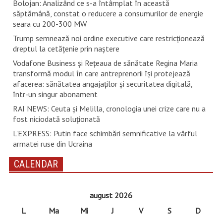
Bolojan: Analizând ce s-a întâmplat în această
săptămână, constat o reducere a consumurilor de energie
seara cu 200-300 MW
Trump semnează noi ordine executive care restricţionează
dreptul la cetăţenie prin naştere
Vodafone Business și Rețeaua de sănătate Regina Maria
transformă modul în care antreprenorii își protejează
afacerea: sănătatea angajaților și securitatea digitală,
într-un singur abonament
RAI NEWS: Ceuta și Melilla, cronologia unei crize care nu a
fost niciodată soluționată
L’EXPRESS: Putin face schimbări semnificative la vârful
armatei ruse din Ucraina
CALENDAR
august 2026
L
Ma
Mi
J
V
S
D