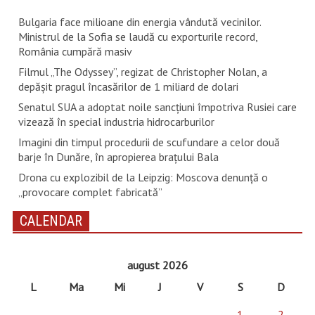
Bulgaria face milioane din energia vândută vecinilor.
Ministrul de la Sofia se laudă cu exporturile record,
România cumpără masiv
Filmul „The Odyssey”, regizat de Christopher Nolan, a
depăşit pragul încasărilor de 1 miliard de dolari
Senatul SUA a adoptat noile sancţiuni împotriva Rusiei care
vizează în special industria hidrocarburilor
Imagini din timpul procedurii de scufundare a celor două
barje în Dunăre, în apropierea brațului Bala
Drona cu explozibil de la Leipzig: Moscova denunţă o
„provocare complet fabricată”
CALENDAR
august 2026
L
Ma
Mi
J
V
S
D
1
2