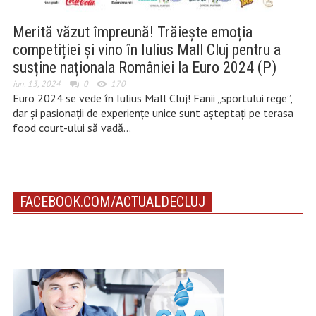
Merită văzut împreună! Trăiește emoția
competiției și vino în Iulius Mall Cluj pentru a
susține naționala României la Euro 2024 (P)
iun. 13, 2024
0
170
Euro 2024 se vede în Iulius Mall Cluj! Fanii „sportului rege”,
dar și pasionații de experiențe unice sunt așteptați pe terasa
food court-ului să vadă…
FACEBOOK.COM/ACTUALDECLUJ