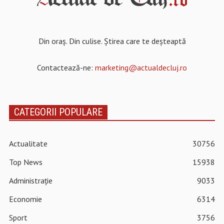
Din oraș. Din culise. Știrea care te deșteaptă
Contactează-ne:
marketing@actualdecluj.ro
CATEGORII POPULARE
Actualitate
30756
Top News
15938
Administrație
9033
Economie
6314
Sport
3756