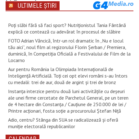
ULTIMELE ȘTIRI
Poți slăbi fără să faci sport? Nutriționistul Tania Fântână
explică ce contează cu adevărat în procesul de slăbire
FOTO Adrian Văncică, într-un rol dramatic în „Nu e locul
tău aici”, noul film al regizorului Florin Șerban / Premiera,
duminică, în Competiția Oficială a Festivalului de Film de la
Locarno
Aur pentru România la Olimpiada Internațională de
Inteligență Artificială. Toți cei opt elevi români s-au întors
cu medalii: trei de aur, două de argint și trei de bronz
Instanța interzice pentru două luni activitățile cu deșeuri
ale unei firme cercetate de Parchetul General, pe un teren
de 4 hectare din Constanța / Cauțiune de 250.000 de lei /
Printre acționari, fosta soție a procurorului Ștefan Niță
Adio, centru? Stânga din SUA se radicalizează și oferă
muniție electorală republicanilor