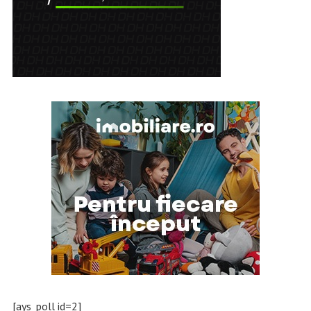
[ays_poll id=2]