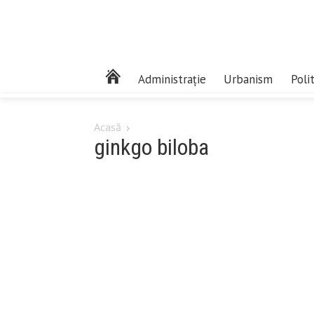
Administrație
Urbanism
Poli
Acasă
ginkgo biloba