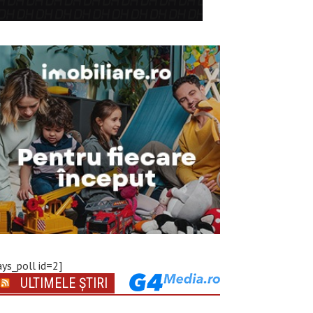
ays_poll id=2]
ULTIMELE ȘTIRI