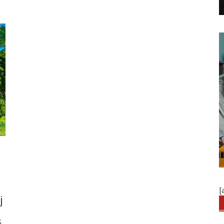
[
j
,