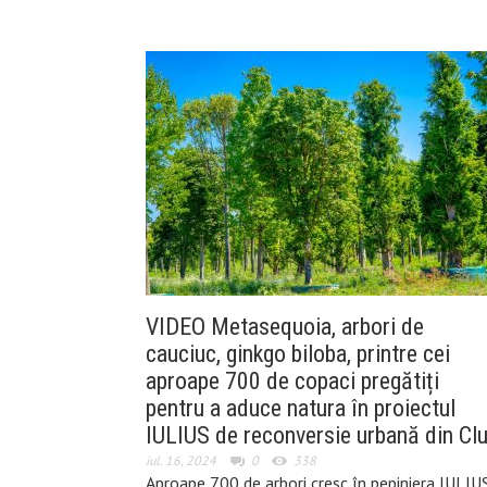
VIDEO Metasequoia, arbori de
cauciuc, ginkgo biloba, printre cei
aproape 700 de copaci pregătiți
pentru a aduce natura în proiectul
IULIUS de reconversie urbană din Clu
iul. 16, 2024
0
338
Aproape 700 de arbori cresc în pepiniera IULIUS