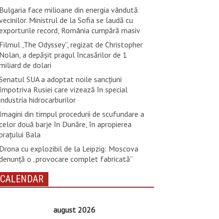
Bulgaria face milioane din energia vândută
vecinilor. Ministrul de la Sofia se laudă cu
exporturile record, România cumpără masiv
Filmul „The Odyssey”, regizat de Christopher
Nolan, a depăşit pragul încasărilor de 1
miliard de dolari
Senatul SUA a adoptat noile sancţiuni
împotriva Rusiei care vizează în special
industria hidrocarburilor
Imagini din timpul procedurii de scufundare a
celor două barje în Dunăre, în apropierea
brațului Bala
Drona cu explozibil de la Leipzig: Moscova
denunţă o „provocare complet fabricată”
CALENDAR
august 2026