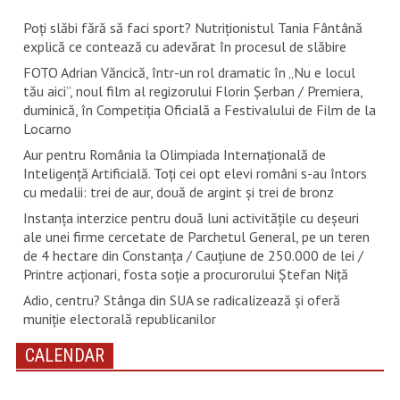
Poți slăbi fără să faci sport? Nutriționistul Tania Fântână
explică ce contează cu adevărat în procesul de slăbire
FOTO Adrian Văncică, într-un rol dramatic în „Nu e locul
tău aici”, noul film al regizorului Florin Șerban / Premiera,
duminică, în Competiția Oficială a Festivalului de Film de la
Locarno
Aur pentru România la Olimpiada Internațională de
Inteligență Artificială. Toți cei opt elevi români s-au întors
cu medalii: trei de aur, două de argint și trei de bronz
Instanța interzice pentru două luni activitățile cu deșeuri
ale unei firme cercetate de Parchetul General, pe un teren
de 4 hectare din Constanța / Cauțiune de 250.000 de lei /
Printre acționari, fosta soție a procurorului Ștefan Niță
Adio, centru? Stânga din SUA se radicalizează și oferă
muniție electorală republicanilor
CALENDAR