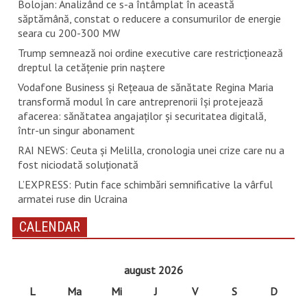
Bolojan: Analizând ce s-a întâmplat în această
săptămână, constat o reducere a consumurilor de energie
seara cu 200-300 MW
Trump semnează noi ordine executive care restricţionează
dreptul la cetăţenie prin naştere
Vodafone Business și Rețeaua de sănătate Regina Maria
transformă modul în care antreprenorii își protejează
afacerea: sănătatea angajaților și securitatea digitală,
într-un singur abonament
RAI NEWS: Ceuta și Melilla, cronologia unei crize care nu a
fost niciodată soluționată
L’EXPRESS: Putin face schimbări semnificative la vârful
armatei ruse din Ucraina
CALENDAR
august 2026
L
Ma
Mi
J
V
S
D