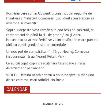
România cere sprijin UE pentru turismul din regiunile de
frontieră / Ministrul Economiei: „Solidaritatea trebuie să
însemne și investiții”
Șapte județe din vest rămân sub cod roșu de caniculă, cu
temperaturi de până la 41 de grade / Joi și vineri
instabilitatea atmosferică se va intensifica în mare parte a
țării, cu vijelii, grindină și ploi torențiale
Un nou pol de cumpărături în Târgu Neamț: Cometex
inaugurează Târgu Neamț Retail Park
Ce au câștigat copiii crescuți fără telefoane și fără
divertisment permanent
VIDEO | Ucraina atacă pentru a doua noapte la rând una
dintre cele mai mari rafinării din Rusia
CALENDAR
august 2026