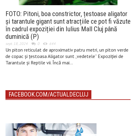
FOTO: Pitoni, boa constrictor, țestoase aligator
și tarantule gigant sunt atracțiile ce pot fi văzute
în cadrul expoziției din Iulius Mall Cluj până
duminică (P)
sept. 18, 2024
0
644
Un piton reticulat de aproximativ patru metri, un piton verde
de copac și țestoasa Aligator sunt „vedetele” Expoziției de
Tarantule și Reptile vii. Încă mai…
FACEBOOK.COM/ACTUALDECLUJ