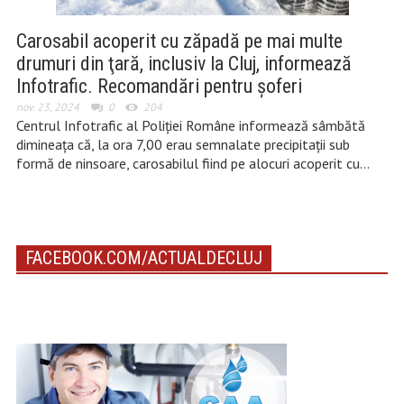
Carosabil acoperit cu zăpadă pe mai multe
drumuri din ţară, inclusiv la Cluj, informează
Infotrafic. Recomandări pentru șoferi
nov. 23, 2024
0
204
Centrul Infotrafic al Poliţiei Române informează sâmbătă
dimineața că, la ora 7,00 erau semnalate precipitaţii sub
formă de ninsoare, carosabilul fiind pe alocuri acoperit cu…
FACEBOOK.COM/ACTUALDECLUJ