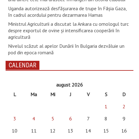
Uganda autorizează desfăşurarea de trupe în Fâşia Gaza,
în cadrul acordului pentru dezarmarea Hamas
Ministrul Agriculturii a discutat la Ankara cu omologul turc
despre exportul de ovine și intensificarea cooperării în
agricultură
Nivelul scăzut al apelor Dunării în Bulgaria dezvăluie un
pod din epoca romană
CALENDAR
august 2026
L
Ma
Mi
J
V
S
D
1
2
3
4
5
6
7
8
9
10
11
12
13
14
15
16