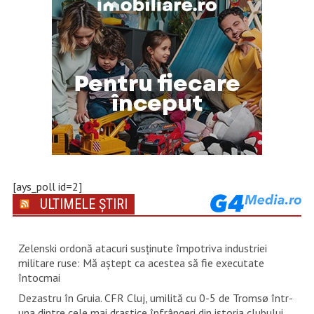
[ays_poll id=2]
ULTIMELE ȘTIRI
Zelenski ordonă atacuri susţinute împotriva industriei
militare ruse: Mă aştept ca acestea să fie executate
întocmai
Dezastru în Gruia. CFR Cluj, umilită cu 0-5 de Tromsø într-
una dintre cele mai drastice înfrângeri din istoria clubului