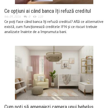
Ce opțiuni ai când banca îți refuză creditul
feb. 09, 2026
0
120
Ce poți face când banca îți refuză creditul? Află ce alternative
există, cum funcționează creditele IFN și ce riscuri trebuie
analizate înainte de a împrumuta bani.
Cum poți să amenajezi camera unui bebeluș