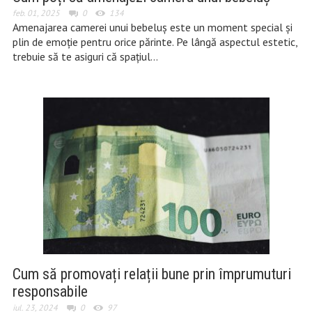
feb. 01, 2025
0
134
Amenajarea camerei unui bebeluș este un moment special și
plin de emoție pentru orice părinte. Pe lângă aspectul estetic,
trebuie să te asiguri că spațiul…
Cum să promovați relații bune prin împrumuturi
responsabile
iul. 23, 2024
0
97