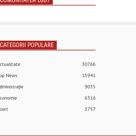
COMUNITATEA LGBT
CATEGORII POPULARE
ctualitate
30766
op News
15941
dministrație
9035
conomie
6316
port
3757