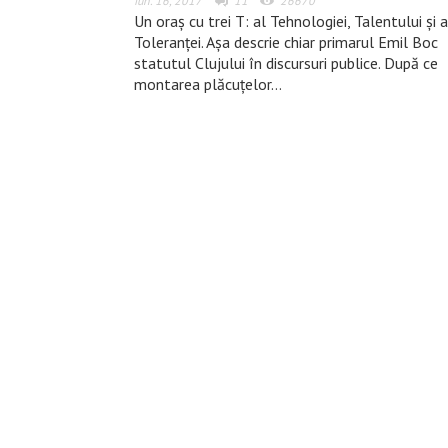
iun. 16, 2017
11
26670
Un oraş cu trei T: al Tehnologiei, Talentului şi a
Toleranţei. Aşa descrie chiar primarul Emil Boc
statutul Clujului în discursuri publice. După ce
montarea plăcuţelor…