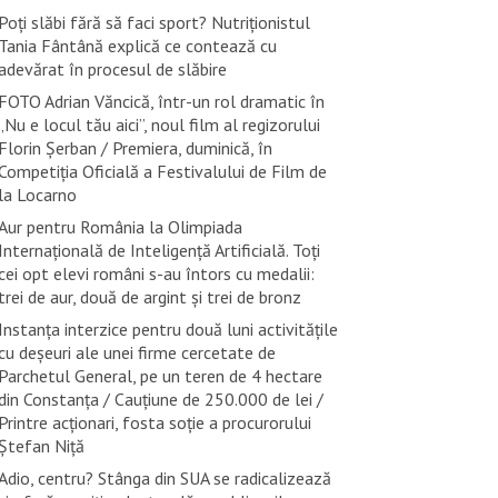
Poți slăbi fără să faci sport? Nutriționistul
Tania Fântână explică ce contează cu
adevărat în procesul de slăbire
FOTO Adrian Văncică, într-un rol dramatic în
„Nu e locul tău aici”, noul film al regizorului
Florin Șerban / Premiera, duminică, în
Competiția Oficială a Festivalului de Film de
la Locarno
Aur pentru România la Olimpiada
Internațională de Inteligență Artificială. Toți
cei opt elevi români s-au întors cu medalii:
trei de aur, două de argint și trei de bronz
Instanța interzice pentru două luni activitățile
cu deșeuri ale unei firme cercetate de
Parchetul General, pe un teren de 4 hectare
din Constanța / Cauțiune de 250.000 de lei /
Printre acționari, fosta soție a procurorului
Ștefan Niță
Adio, centru? Stânga din SUA se radicalizează