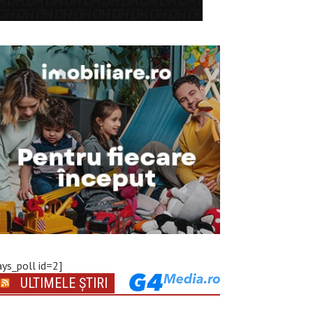
ays_poll id=2]
ULTIMELE ȘTIRI