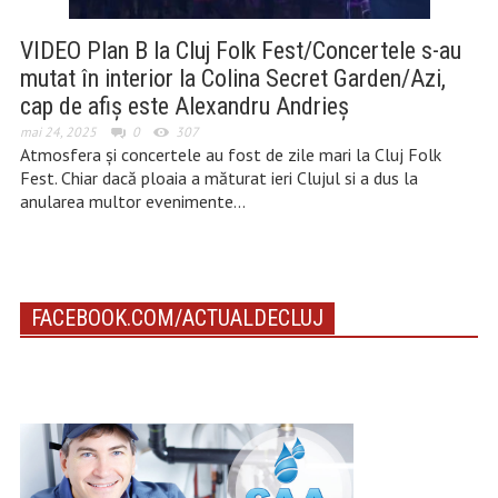
VIDEO Plan B la Cluj Folk Fest/Concertele s-au
mutat în interior la Colina Secret Garden/Azi,
cap de afiș este Alexandru Andrieș
mai 24, 2025
0
307
Atmosfera și concertele au fost de zile mari la Cluj Folk
Fest. Chiar dacă ploaia a măturat ieri Clujul si a dus la
anularea multor evenimente…
FACEBOOK.COM/ACTUALDECLUJ