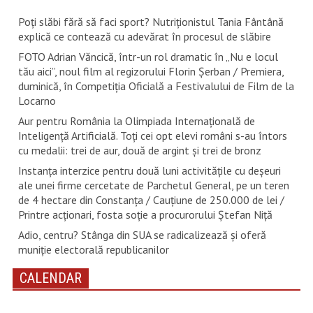
Poți slăbi fără să faci sport? Nutriționistul Tania Fântână
explică ce contează cu adevărat în procesul de slăbire
FOTO Adrian Văncică, într-un rol dramatic în „Nu e locul
tău aici”, noul film al regizorului Florin Șerban / Premiera,
duminică, în Competiția Oficială a Festivalului de Film de la
Locarno
Aur pentru România la Olimpiada Internațională de
Inteligență Artificială. Toți cei opt elevi români s-au întors
cu medalii: trei de aur, două de argint și trei de bronz
Instanța interzice pentru două luni activitățile cu deșeuri
ale unei firme cercetate de Parchetul General, pe un teren
de 4 hectare din Constanța / Cauțiune de 250.000 de lei /
Printre acționari, fosta soție a procurorului Ștefan Niță
Adio, centru? Stânga din SUA se radicalizează și oferă
muniție electorală republicanilor
CALENDAR