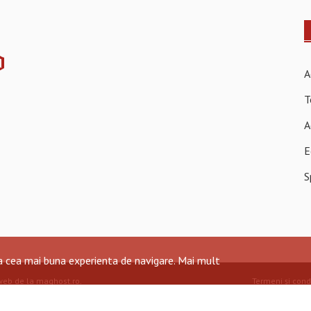
A
T
A
E
S
ra cea mai buna experienta de navigare.
Mai mult
web de la maghost.ro
.
Termeni și condi