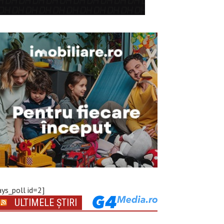
ays_poll id=2]
ULTIMELE ȘTIRI