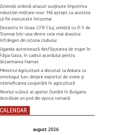
Zelenski ordonă atacuri susţinute împotriva
industriei militare ruse: Mă aştept ca acestea
să fie executate întocmai
Dezastru în Gruia. CFR Cluj, umilită cu 0-5 de
Tromsø într-una dintre cele mai drastice
înfrângeri din istoria clubului
Uganda autorizează desfăşurarea de trupe în
Fâşia Gaza, în cadrul acordului pentru
dezarmarea Hamas
Ministrul Agriculturii a discutat la Ankara cu
omologul turc despre exportul de ovine și
intensificarea cooperării în agricultură
Nivelul scăzut al apelor Dunării în Bulgaria
dezvăluie un pod din epoca romană
CALENDAR
august 2026