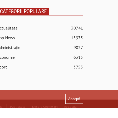
CATEGORII POPULARE
ctualitate
30741
op News
15933
dministrație
9027
conomie
6313
port
3755
Accept!
ții
Publicitate
Despre Cookie-uri
Redacția