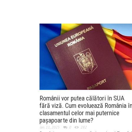
Românii vor putea călători în SUA
fără viză. Cum evoluează România î
clasamentul celor mai puternice
pașapoarte din lume?
ian. 11, 2025
0
282