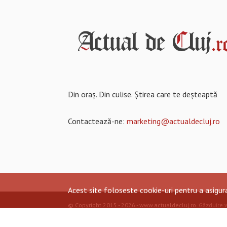
Din oraș. Din culise. Știrea care te deșteaptă
Contactează-ne:
marketing@actualdecluj.ro
Acest site foloseste cookie-uri pentru a asigu
© Copyright 2015 - 2026 - www.actualdecluj.ro.
Găzduire 