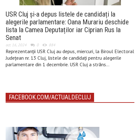
USR Cluj și-a depus listele de candidați la
alegerile parlamentare: Oana Murariu deschide
lista la Camea Deputaților iar Ciprian Rus la
Senat
oct. 16, 2024
0
884
Reprezentanții USR Cluj au depus, miercuri, la Biroul Electoral
Județean nr. 13 Cluj, listele de candidați pentru alegerile
parlamentare din 1 decembrie. USR Cluj a strâns…
FACEBOOK.COM/ACTUALDECLUJ