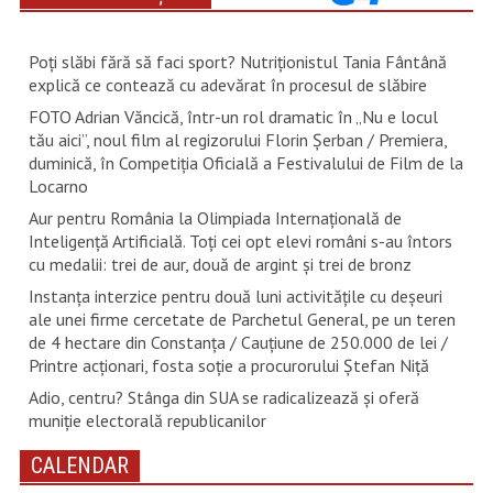
Poți slăbi fără să faci sport? Nutriționistul Tania Fântână
explică ce contează cu adevărat în procesul de slăbire
FOTO Adrian Văncică, într-un rol dramatic în „Nu e locul
tău aici”, noul film al regizorului Florin Șerban / Premiera,
duminică, în Competiția Oficială a Festivalului de Film de la
Locarno
Aur pentru România la Olimpiada Internațională de
Inteligență Artificială. Toți cei opt elevi români s-au întors
cu medalii: trei de aur, două de argint și trei de bronz
Instanța interzice pentru două luni activitățile cu deșeuri
ale unei firme cercetate de Parchetul General, pe un teren
de 4 hectare din Constanța / Cauțiune de 250.000 de lei /
Printre acționari, fosta soție a procurorului Ștefan Niță
Adio, centru? Stânga din SUA se radicalizează și oferă
muniție electorală republicanilor
CALENDAR