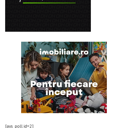
[ays_poll id=2]