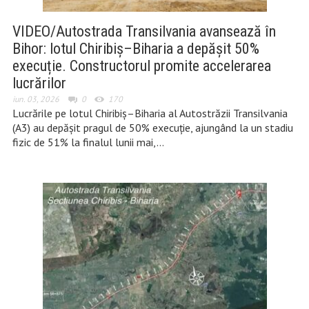
VIDEO/Autostrada Transilvania avansează în
Bihor: lotul Chiribiș–Biharia a depășit 50%
execuție. Constructorul promite accelerarea
lucrărilor
iun. 03, 2026
0
170
Lucrările pe lotul Chiribiș–Biharia al Autostrăzii Transilvania
(A3) au depășit pragul de 50% execuție, ajungând la un stadiu
fizic de 51% la finalul lunii mai,…