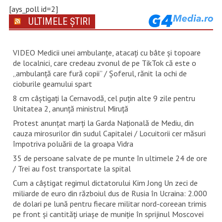
[ays_poll id=2]
ULTIMELE ȘTIRI
VIDEO Medicii unei ambulanțe, atacați cu bâte și topoare
de localnici, care credeau zvonul de pe TikTok că este o
„ambulanță care fură copii” / Șoferul, rănit la ochi de
cioburile geamului spart
8 cm câștigați la Cernavodă, cel puțin alte 9 zile pentru
Unitatea 2, anunță ministrul Miruță
Protest anunțat marți la Garda Națională de Mediu, din
cauza mirosurilor din sudul Capitalei / Locuitorii cer măsuri
împotriva poluării de la groapa Vidra
35 de persoane salvate de pe munte în ultimele 24 de ore
/ Trei au fost transportate la spital
Cum a câștigat regimul dictatorului Kim Jong Un zeci de
miliarde de euro din războiul dus de Rusia în Ucraina: 2.000
de dolari pe lună pentru fiecare militar nord-coreean trimis
pe front și cantități uriașe de muniție în sprijinul Moscovei