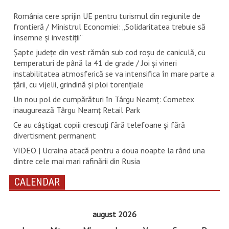
România cere sprijin UE pentru turismul din regiunile de
frontieră / Ministrul Economiei: „Solidaritatea trebuie să
însemne și investiții”
Șapte județe din vest rămân sub cod roșu de caniculă, cu
temperaturi de până la 41 de grade / Joi și vineri
instabilitatea atmosferică se va intensifica în mare parte a
țării, cu vijelii, grindină și ploi torențiale
Un nou pol de cumpărături în Târgu Neamț: Cometex
inaugurează Târgu Neamț Retail Park
Ce au câștigat copiii crescuți fără telefoane și fără
divertisment permanent
VIDEO | Ucraina atacă pentru a doua noapte la rând una
dintre cele mai mari rafinării din Rusia
CALENDAR
august 2026