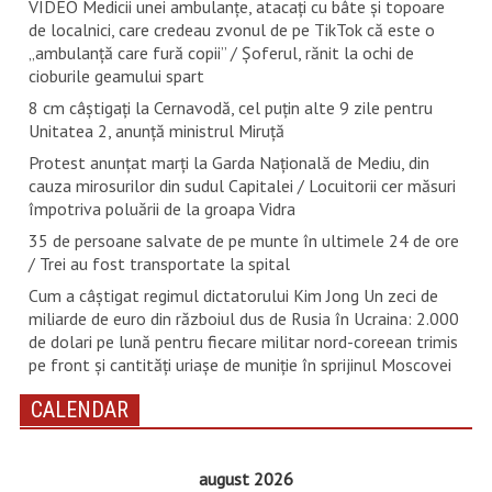
VIDEO Medicii unei ambulanțe, atacați cu bâte și topoare
de localnici, care credeau zvonul de pe TikTok că este o
„ambulanță care fură copii” / Șoferul, rănit la ochi de
cioburile geamului spart
8 cm câștigați la Cernavodă, cel puțin alte 9 zile pentru
Unitatea 2, anunță ministrul Miruță
Protest anunțat marți la Garda Națională de Mediu, din
cauza mirosurilor din sudul Capitalei / Locuitorii cer măsuri
împotriva poluării de la groapa Vidra
35 de persoane salvate de pe munte în ultimele 24 de ore
/ Trei au fost transportate la spital
Cum a câștigat regimul dictatorului Kim Jong Un zeci de
miliarde de euro din războiul dus de Rusia în Ucraina: 2.000
de dolari pe lună pentru fiecare militar nord-coreean trimis
pe front și cantități uriașe de muniție în sprijinul Moscovei
CALENDAR
august 2026